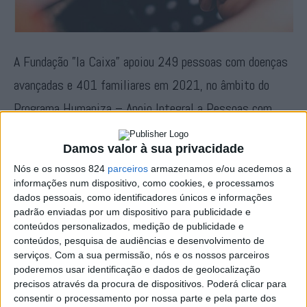
A Fundação ”la Caixa” apoiou 249 pessoas com doenças
avançadas e 401 familiares em 2021, no âmbito do
Programa Humaniza – Apoio Integral a Pessoas com
Doenças Avançadas na região do Alentejo, que conta com
Damos valor à sua privacidade
o endosso do Ministério da Saúde.
Nós e os nossos 824
parceiros
armazenamos e/ou acedemos a
informações num dispositivo, como cookies, e processamos
Alinhado com as iniciativas do Ministério da Saúde para
dados pessoais, como identificadores únicos e informações
padrão enviadas por um dispositivo para publicidade e
a área dos cuidados paliativos, o programa complementa
conteúdos personalizados, medição de publicidade e
a acção dos serviços públicos de saúde para prestar um
conteúdos, pesquisa de audiências e desenvolvimento de
serviços.
Com a sua permissão, nós e os nossos parceiros
apoio integral a pessoas com doenças avançadas e às
poderemos usar identificação e dados de geolocalização
precisos através da procura de dispositivos. Poderá clicar para
suas famílias.
consentir o processamento por nossa parte e pela parte dos