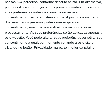
nossos 824 parceiros, conforme descrito acima. Em alternativa,
pode aceder a informações mais pormenorizadas e alterar as
O Programa promove a implementação de um modelo de
suas preferências antes de consentir ou recusar o
intervenção com base em Equipas de Apoio Psicossocial
consentimento.
Tenha em atenção que algum processamento
dos seus dados pessoais poderá não exigir o seu
(EAPS), que complementam o trabalho das equipas de
consentimento, mas que tem o direito de se opor a esse
cuidados paliativos, executado com grande sucesso há
processamento. As suas preferências serão aplicadas apenas a
este website. Você pode alterar suas preferências ou retirar seu
mais de doze anos em Espanha e ampliado a Portugal
consentimento a qualquer momento voltando a este site e
clicando no botão "Privacidade" na parte inferior da página.
em 2018.
Estas equipas são constituídas por profissionais com
formação e experiência no apoio psicossocial e espiritual
em situações de doença avançada e final de vida, com
vista a melhorar os aspectos emocionais (ansiedade,
tristeza, mal-estar emocional, adaptação ao estado de
doença), sociais (gestões, organização dos cuidados) e