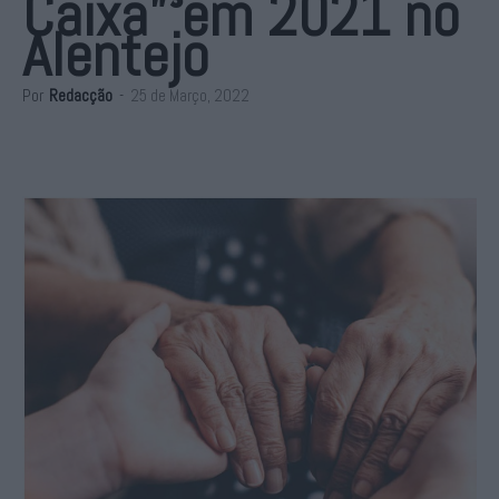
Caixa” em 2021 no
Alentejo
Por
Redacção
-
25 de Março, 2022