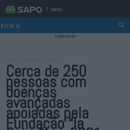
MENU
Jornal Alto Alentejo
Publicidade
Início
Terra a Terra
Região
Cerca de 250
pessoas com
doenças
avançadas
apoiadas pela
Fundação “la