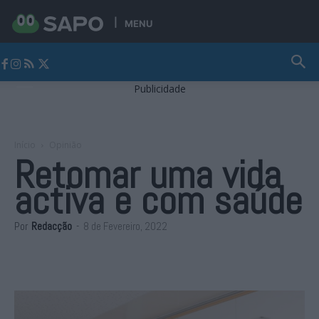
MENU
Jornal Alto Alentejo
Publicidade
Início
Opinião
Retomar uma vida
activa e com saúde
Por
Redacção
-
8 de Fevereiro, 2022