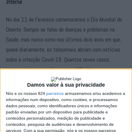
Interna
No dia 11 de Fevereiro comemoramos o Dia Mundial do
Doente. Sempre se falou de doenças e problemas na
Saúde, mas nunca como nos últimos dois anos em que,
quase diariamente, os telejornais abriam com notícias
sobre a infecção Covid-19. Quantos novos casos,
internamentos em enfermaria ou UCI, óbitos e
recuperados. Esta doença mudou a nossa vida e o nosso
Damos valor à sua privacidade
sistema de Saúde.
Nós e os nossos 824
parceiros
armazenamos e/ou acedemos a
informações num dispositivo, como cookies, e processamos
Apesar de ainda não ter terminado, há algumas lições e
dados pessoais, como identificadores únicos e informações
padrão enviadas por um dispositivo para publicidade e
oportunidades que podemos tirar desta experiência, para
conteúdos personalizados, medição de publicidade e
conteúdos, pesquisa de audiências e desenvolvimento de
bem dos doentes e da retoma a uma vida activa e com
serviços.
Com a sua permissão, nós e os nossos parceiros