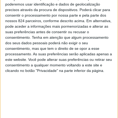
saúde que celebramos neste dia 11 de Fevereiro.
poderemos usar identificação e dados de geolocalização
precisos através da procura de dispositivos. Poderá clicar para
consentir o processamento por nossa parte e pela parte dos
A que saliento em primeiro lugar é que qualquer sistema
nossos 824 parceiros, conforme descrito acima. Em alternativa,
pode aceder a informações mais pormenorizadas e alterar as
de saúde se deve basear nas especialidades generalistas
suas preferências antes de consentir ou recusar o
da Medicina Interna (MI) e Medicina Geral e Familiar
consentimento.
Tenha em atenção que algum processamento
dos seus dados pessoais poderá não exigir o seu
(MGF) e, por outro lado, na Saúde Pública. Os doentes
consentimento, mas que tem o direito de se opor a esse
processamento. As suas preferências serão aplicadas apenas a
são um todo e a hiperespecialização só resolve a
este website. Você pode alterar suas preferências ou retirar seu
patologia e não o doente. O doente é o alvo e a saúde
consentimento a qualquer momento voltando a este site e
clicando no botão "Privacidade" na parte inferior da página.
deve girar à sua volta, centrada na pessoa que necessita
de cuidados. Foi claro nesta pandemia a centralidade da
MI nos doentes internados e da MGF nos doentes de
ambulatório.
Em segundo lugar é a absoluta necessidade de