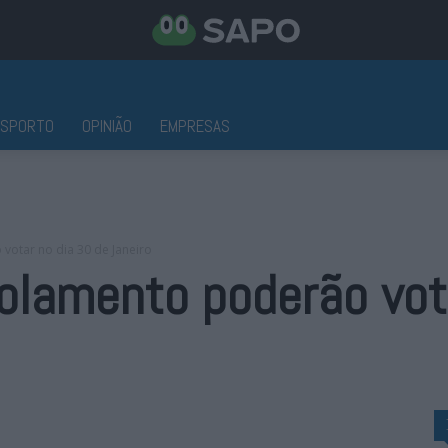
ESPORTO
OPINIÃO
EMPRESAS
votar no dia 30 de Janeiro
olamento poderão vota