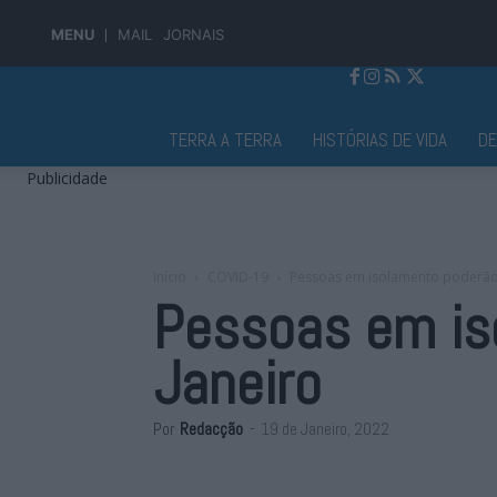
MENU
MAIL
JORNAIS
Jornal Alto Alentejo
TERRA A TERRA
HISTÓRIAS DE VIDA
D
Publicidade
Início
COVID-19
Pessoas em isolamento poderão 
Pessoas em is
Janeiro
Por
Redacção
-
19 de Janeiro, 2022