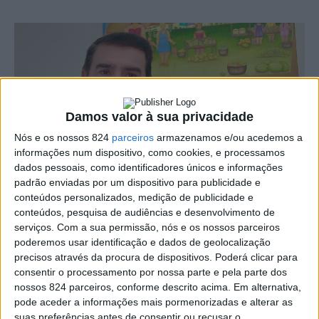
Damos valor à sua privacidade
Nós e os nossos 824
parceiros
armazenamos e/ou acedemos a
informações num dispositivo, como cookies, e processamos
dados pessoais, como identificadores únicos e informações
padrão enviadas por um dispositivo para publicidade e
conteúdos personalizados, medição de publicidade e
conteúdos, pesquisa de audiências e desenvolvimento de
serviços.
Com a sua permissão, nós e os nossos parceiros
O advogado Mário Martins de Campos, que assumiu a
poderemos usar identificação e dados de geolocalização
precisos através da procura de dispositivos. Poderá clicar para
defesa de Francisco António, detido em Dezembro pela
consentir o processamento por nossa parte e pela parte dos
Polícia Judiciária «pela presumível autoria de vários
nossos 824 parceiros, conforme descrito acima. Em alternativa,
pode aceder a informações mais pormenorizadas e alterar as
crimes de abuso sexual de crianças, aliciamento para
suas preferências antes de consentir ou recusar o