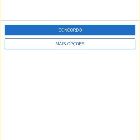
Publicidade
Publicidade
CONCORDO
MAIS OPÇÕES
Publicidade
Facebook
Instagram
RSS
X
Quem Somos
Contactos
Assinaturas
Publicidade