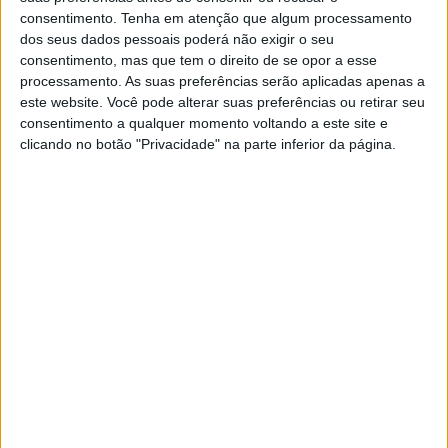
consentimento.
Tenha em atenção que algum processamento
fins sexuais e actos sexuais com adolescentes», de­pois
dos seus dados pessoais poderá não exigir o seu
da devida consulta do processo, depois de ter
consentimento, mas que tem o direito de se opor a esse
processamento. As suas preferências serão aplicadas apenas a
apresentado recurso para a Relação e após a devida
este website. Você pode alterar suas preferências ou retirar seu
autorização da Ordem dos Advogados, concede uma
consentimento a qualquer momento voltando a este site e
clicando no botão "Privacidade" na parte inferior da página.
entrevista exclu­siva ao Alto Alentejo, que será publicada
na próxima edição impressa do jornal que vai para as
bancas amanhã, dia 19.
Nesta entrevista, o advogado explica o que se passa
com este processo e as teias que tecem as malhas de
uma enorme injustiça que está a ser feita a um
deficiente, a um pobre, ao mais humilde dos humildes,
mas que tem todo um Povo com ele.