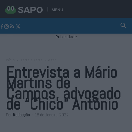
MENU
Jornal Alto Alentejo
Publicidade
Início
Terra a Terra
Alter
Entrevista a Mário
Martins de
Campos, advogado
de “Chico” António
Por
Redacção
-
18 de Janeiro, 2022