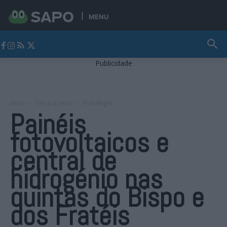
MENU
Jornal Alto Alentejo
Publicidade
Início
Terra a Terra
Portalegre
Painéis
fotovoltaicos e
central de
hidrogénio nas
quintas do Bispo e
dos Fratéis