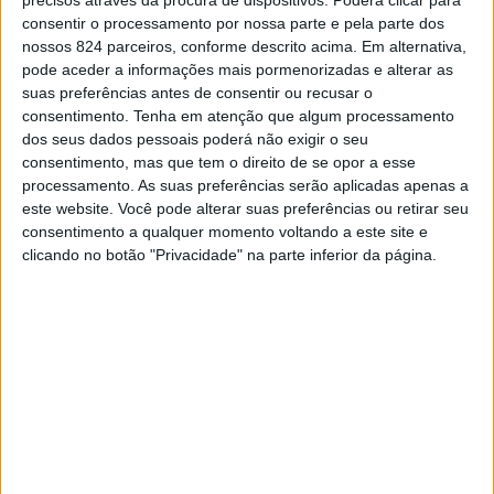
que vai adquirir as Quintas do Bispo e dos Fratéis por
consentir o processamento por nossa parte e pela parte dos
775 mil euros, dedica-se ao turismo e prestações de
nossos 824 parceiros, conforme descrito acima. Em alternativa,
pode aceder a informações mais pormenorizadas e alterar as
serviços relacionadas, investimentos imobiliários,
suas preferências antes de consentir ou recusar o
nomeadamente aquisição, alienação e arrendamento de
consentimento.
Tenha em atenção que algum processamento
dos seus dados pessoais poderá não exigir o seu
imóveis. consultoria de gestão imobiliária, económica e
consentimento, mas que tem o direito de se opor a esse
processamento. As suas preferências serão aplicadas apenas a
financeira, gestão e exploração de empreendimentos
este website. Você pode alterar suas preferências ou retirar seu
turísticos, agrícolas, silvícolas e cinegéticos, bem como
consentimento a qualquer momento voltando a este site e
clicando no botão "Privacidade" na parte inferior da página.
a prestação de serviços técnicos, administrativos e de
consultadoria, pertence ao universo empresarial do grupo
detentor da Selenis-Evertis.
Assim sendo, a aquisição das quintas não prevê o avanço
de um antigo projecto imobiliário de pequenas quintas do
Bispo e dos Fratéis, confirmou já ao nosso jornal junto