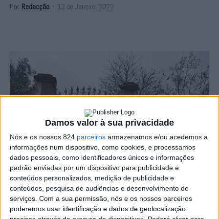
Por
Redacção
-
12 de Janeiro, 2022
Damos valor à sua privacidade
Nós e os nossos 824
parceiros
armazenamos e/ou acedemos a
informações num dispositivo, como cookies, e processamos
dados pessoais, como identificadores únicos e informações
padrão enviadas por um dispositivo para publicidade e
conteúdos personalizados, medição de publicidade e
conteúdos, pesquisa de audiências e desenvolvimento de
serviços.
Com a sua permissão, nós e os nossos parceiros
A empresa Organic Heritage, com sede em Santo Tirso,
poderemos usar identificação e dados de geolocalização
precisos através da procura de dispositivos. Poderá clicar para