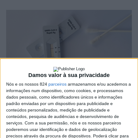
Damos valor à sua privacidade
Nós e os nossos 824
parceiros
armazenamos e/ou acedemos a
informações num dispositivo, como cookies, e processamos
dados pessoais, como identificadores únicos e informações
padrão enviadas por um dispositivo para publicidade e
A Câmara Municipal de Arronches, novamente com a
conteúdos personalizados, medição de publicidade e
colaboração da Farmácia Esperança, vai promover amanhã
conteúdos, pesquisa de audiências e desenvolvimento de
serviços.
Com a sua permissão, nós e os nossos parceiros
quinta-feira, dia 13 de Janeiro, mais um rastreio
poderemos usar identificação e dados de geolocalização
precisos através da procura de dispositivos. Poderá clicar para