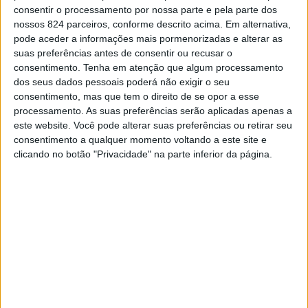
gratuito à Covid-19, que voltará a ter lugar no edifício
consentir o processamento por nossa parte e pela parte dos
‘O Celeiro’, como já aconteceu ao longo das últimas
nossos 824 parceiros, conforme descrito acima. Em alternativa,
pode aceder a informações mais pormenorizadas e alterar as
semanas.
suas preferências antes de consentir ou recusar o
consentimento.
Tenha em atenção que algum processamento
dos seus dados pessoais poderá não exigir o seu
Os interessados deverão deslocar-se até ao referido
consentimento, mas que tem o direito de se opor a esse
local, entre as 09H e as 13H e entre as 14H e as 17H,
processamento. As suas preferências serão aplicadas apenas a
este website. Você pode alterar suas preferências ou retirar seu
onde serão atendidos por ordem de chegada, não sendo
consentimento a qualquer momento voltando a este site e
clicando no botão "Privacidade" na parte inferior da página.
por isso necessária qualquer marcação prévia.
Posteriormente, será efectuado o teste, através de uma
amostra recolhida por zaragatoa, com o resultado a ser
obtido num período de 15 minutos.
Esta é a sétima e última acção de testagem que o
Município tem calendarizada para este período, durante o