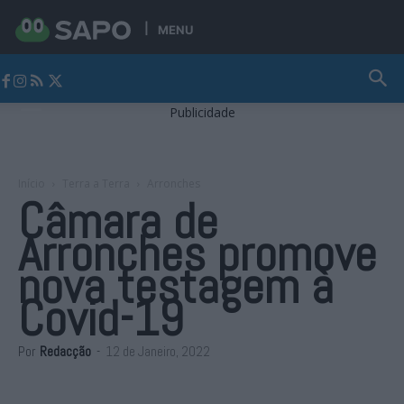
MENU
Jornal Alto Alentejo
Publicidade
Início
Terra a Terra
Arronches
Câmara de
Arronches promove
nova testagem à
Covid-19
Por
Redacção
-
12 de Janeiro, 2022