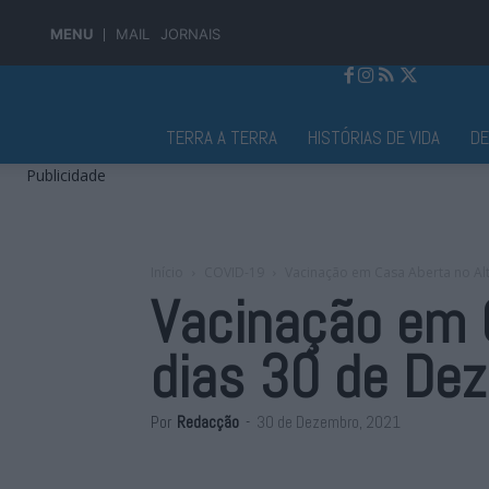
MENU
MAIL
JORNAIS
Jornal Alto Alentejo
TERRA A TERRA
HISTÓRIAS DE VIDA
D
Publicidade
Início
COVID-19
Vacinação em Casa Aberta no Alt
Vacinação em C
dias 30 de Dez
Por
Redacção
-
30 de Dezembro, 2021