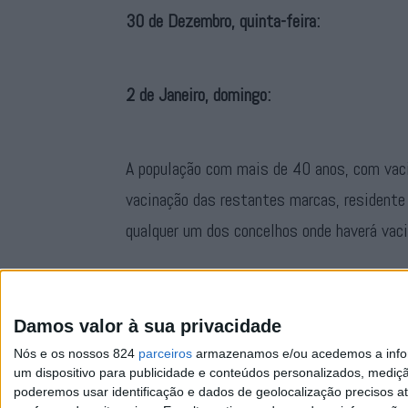
30 de Dezembro, quinta-feira:
2 de Janeiro, domingo:
A população com mais de 40 anos, com vac
vacinação das restantes marcas, residente
qualquer um dos concelhos onde haverá vac
Caso tenha dúvidas sobre se está abrangido
Centro de Vacinação mais próximo.
Damos valor à sua privacidade
Nós e os nossos 824
parceiros
armazenamos e/ou acedemos a inform
um dispositivo para publicidade e conteúdos personalizados, mediç
poderemos usar identificação e dados de geolocalização precisos at