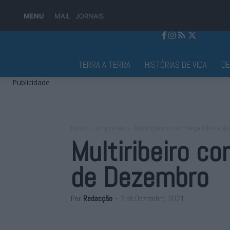
MENU
MAIL
JORNAIS
Jornal Alto Alentejo
TERRA A TERRA
HISTÓRIAS DE VIDA
D
Publicidade
Início
Empresas
Multiribeiro com Mega Oferta A
Multiribeiro c
de Dezembro
Por
Redacção
-
2 de Dezembro, 2021