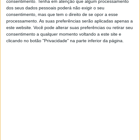
consentimento.
Tenha em atenção que algum processamento
dos seus dados pessoais poderá não exigir o seu
​De acordo com a Marinha Portuguesa, a condecoração foi
consentimento, mas que tem o direito de se opor a esse
processamento. As suas preferências serão aplicadas apenas a
atribuída devido ao desempenho que «contribuiu para a
este website. Você pode alterar suas preferências ou retirar seu
consolidação dos laços entre as Forças Armadas dos
consentimento a qualquer momento voltando a este site e
clicando no botão "Privacidade" na parte inferior da página.
dois países e no desenvolvimento da cooperação
operacional, em particular no Golfo da Guiné».
Recorde-se que o almirante António Mendes Calado é
natural de Cabeço de Vide, sendo uma personalidade
muito acarinhada entre a população e motivo de orgulho
pelo cargo que exerce desde 2018 como Chefe do
Estado-Maior da Armada.
Publicidade