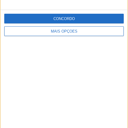
Publicidade
CONCORDO
MAIS OPÇÕES
Publicidade
Facebook
Instagram
RSS
X
Quem Somos
Contactos
Assinaturas
Publicidade
Política de Privacidade
Estatuto Editorial
Lei da Transparência
Livro de Reclamações