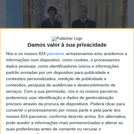
Damos valor à sua privacidade
Nós e os nossos 824
parceiros
armazenamos e/ou acedemos a
informações num dispositivo, como cookies, e processamos
dados pessoais, como identificadores únicos e informações
padrão enviadas por um dispositivo para publicidade e
Almirante Mendes Calado: França distingue Chefe do Estado-Maior da Armada
conteúdos personalizados, medição de publicidade e
conteúdos, pesquisa de audiências e desenvolvimento de
O Chefe do Estado-Maior da Armada, almirante António
serviços.
Com a sua permissão, nós e os nossos parceiros
Mendes Calado, foi condecorado na tarde desta terça-
poderemos usar identificação e dados de geolocalização
precisos através da procura de dispositivos. Poderá clicar para
feira, dia 30, na Embaixada de França, em Portugal, com
consentir o processamento por nossa parte e pela parte dos
nossos 824 parceiros, conforme descrito acima. Em alternativa,
a medalha “Légion d’Honneur”, a mais alta distinção
pode aceder a informações mais pormenorizadas e alterar as
concedida pela França e que foi instituída em 1802.
suas preferências antes de consentir ou recusar o