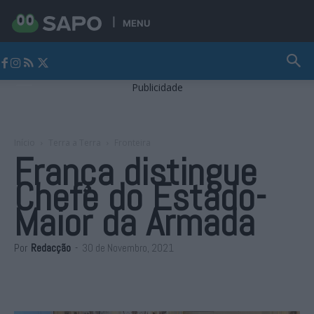
MENU
Jornal Alto Alentejo
Publicidade
Início
Terra a Terra
Fronteira
França distingue
Chefe do Estado-
Maior da Armada
Por
Redacção
-
30 de Novembro, 2021