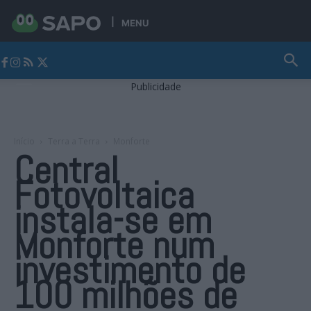
MENU
Jornal Alto Alentejo
Publicidade
Início
Terra a Terra
Monforte
Central
Fotovoltaica
instala-se em
Monforte num
investimento de
100 milhões de