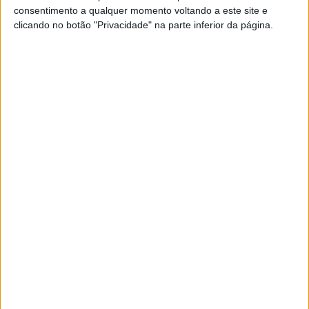
consentimento a qualquer momento voltando a este site e
entre outras entidades da região.
clicando no botão "Privacidade" na parte inferior da página.
O projecto é da responsabilidade da empresa francesa
Akuo, sendo que este é o primeiro projecto do portfólio
da empresa em Portugal.
Aos jornalistas, João Macedo, Country Manager da Akuo
Portugal, explicou que esta central «será o segundo
maior projecto solar do País» e será composto por 360
mil painéis fotovoltaicos que serão instalados numa
área de 350 hectares, o equivalente a 350 estádios de
futebol.
A central terá uma potência de injecção de 150MVA e