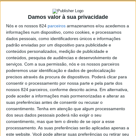
O concelho de Monforte vai receber aquele que será «o
segundo maior projecto solar do País». A Central
Damos valor à sua privacidade
Fotovoltaica de Santas, localizada na freguesia de
Nós e os nossos 824
parceiros
armazenamos e/ou acedemos a
Santo Aleixo, na Herdade de Santas, irá concretizar-se
informações num dispositivo, como cookies, e processamos
dados pessoais, como identificadores únicos e informações
brevemente num investimento de 100 milhões de euros.
padrão enviadas por um dispositivo para publicidade e
conteúdos personalizados, medição de publicidade e
conteúdos, pesquisa de audiências e desenvolvimento de
O projecto foi apresentado oficialmente na tarde desta
serviços.
Com a sua permissão, nós e os nossos parceiros
poderemos usar identificação e dados de geolocalização
terça-feira, dia 30, no local onde vão ser instalados os
precisos através da procura de dispositivos. Poderá clicar para
painéis fotovoltaicos, numa cerimónia que contou com
consentir o processamento por nossa parte e pela parte dos
nossos 824 parceiros, conforme descrito acima. Em alternativa,
as presenças do Primeiro-Ministro António Costa, do
pode aceder a informações mais pormenorizadas e alterar as
Ministro do Ambiente e da Acção Climática, João Pedro
suas preferências antes de consentir ou recusar o
consentimento.
Tenha em atenção que algum processamento
Matos, do secretário de Estado Adjunto e da Energia,
dos seus dados pessoais poderá não exigir o seu
consentimento, mas que tem o direito de se opor a esse
João Galamba, do presidente da Câmara de Monforte,
processamento. As suas preferências serão aplicadas apenas a
Gonçalo Lagem, do presidente da CCDRA, Ceia da Silva,
este website. Você pode alterar suas preferências ou retirar seu