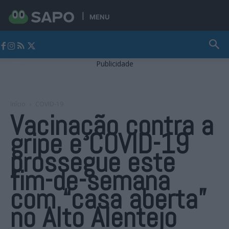
MENU
Jornal Alto Alentejo
Publicidade
Início
COVID-19
Vacinação contra a
gripe e COVID-19
prossegue este
fim-de-semana
com “casa aberta”
no Alto Alentejo