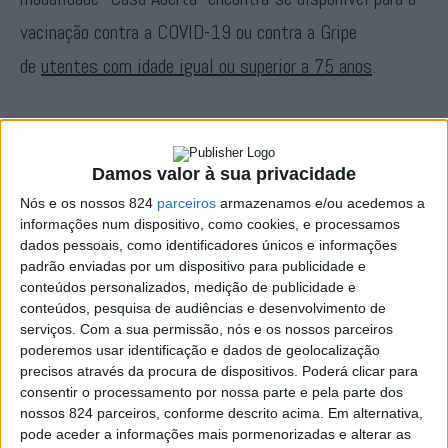
vacinação contra a COVID-19 ou contra a Gripe
de
utentes com idade igual ou superior a 75 anos
.
São elegíveis para a dose de reforço no regime de “Casa
Aberta” os utentes que não tiveram COVID-19 e já
Damos valor à sua privacidade
completaram o esquema vacinal há pelo menos 180 dias.
Nós e os nossos 824
parceiros
armazenamos e/ou acedemos a
informações num dispositivo, como cookies, e processamos
dados pessoais, como identificadores únicos e informações
A ULSNA informa que no próximo fim de semana de 27 e
padrão enviadas por um dispositivo para publicidade e
28 de Novembro de 2021, haverá vacinação nos
conteúdos personalizados, medição de publicidade e
conteúdos, pesquisa de audiências e desenvolvimento de
seguintes concelhos e nos horários indicados (nos locais
serviços.
Com a sua permissão, nós e os nossos parceiros
poderemos usar identificação e dados de geolocalização
habituais de vacinação):
precisos através da procura de dispositivos. Poderá clicar para
consentir o processamento por nossa parte e pela parte dos
nossos 824 parceiros, conforme descrito acima. Em alternativa,
Concelho
Sábado
Domingo
pode aceder a informações mais pormenorizadas e alterar as