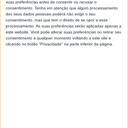
suas preferências antes de consentir ou recusar o
consentimento.
Tenha em atenção que algum processamento
Manhã
Tarde
Manhã
Tarde
dos seus dados pessoais poderá não exigir o seu
consentimento, mas que tem o direito de se opor a esse
Alter do
09:00-
processamento. As suas preferências serão aplicadas apenas a
este website. Você pode alterar suas preferências ou retirar seu
Chão
13:00
consentimento a qualquer momento voltando a este site e
clicando no botão "Privacidade" na parte inferior da página.
09:00-
Avis
13:00
Campo
09:00-
Maior
13:00
Castelo
09:00-
de Vide
13:00
09:00-
14:00-
09:00-
14:00-