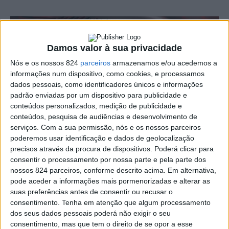
Damos valor à sua privacidade
Nós e os nossos 824
parceiros
armazenamos e/ou acedemos a
informações num dispositivo, como cookies, e processamos
dados pessoais, como identificadores únicos e informações
padrão enviadas por um dispositivo para publicidade e
conteúdos personalizados, medição de publicidade e
conteúdos, pesquisa de audiências e desenvolvimento de
serviços.
Com a sua permissão, nós e os nossos parceiros
poderemos usar identificação e dados de geolocalização
precisos através da procura de dispositivos. Poderá clicar para
Na madrugada desta sexta-feira, pela 01h46, foi
consentir o processamento por nossa parte e pela parte dos
nossos 824 parceiros, conforme descrito acima. Em alternativa,
registado nas estações da Rede Sísmica do Continente
pode aceder a informações mais pormenorizadas e alterar as
um sismo de magnitude 2.6 na escala de Richter e cujo
suas preferências antes de consentir ou recusar o
consentimento.
Tenha em atenção que algum processamento
epicentro se localizou a cerca de seis quilómetros a
dos seus dados pessoais poderá não exigir o seu
Oeste de Fronteira.
consentimento, mas que tem o direito de se opor a esse