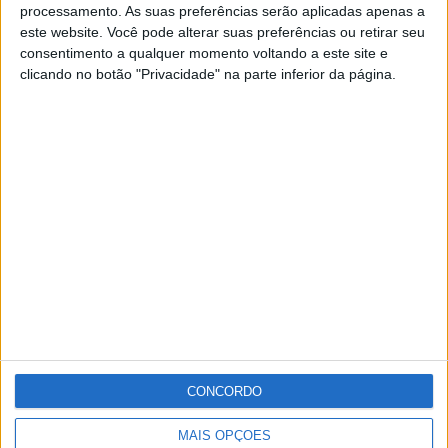
processamento. As suas preferências serão aplicadas apenas a
este website. Você pode alterar suas preferências ou retirar seu
Este sismo, de acordo com a informação disponibilizada
consentimento a qualquer momento voltando a este site e
clicando no botão "Privacidade" na parte inferior da página.
pelo Instituto Português do Mar e da Atmosfera, não
causou danos pessoais ou materiais e foi sentido com
intensidade máxima III (escala de Mercalli modificada)
no concelho de Avis.
Publicidade
Publicidade
CONCORDO
Publicidade
MAIS OPÇÕES