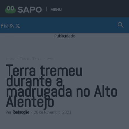
MENU
Jornal Alto Alentejo
Publicidade
Início
Terra a Terra
Avis
Terra tremeu
durante a
madrugada no Alto
Alentejo
Por
Redacção
-
26 de Novembro, 2021