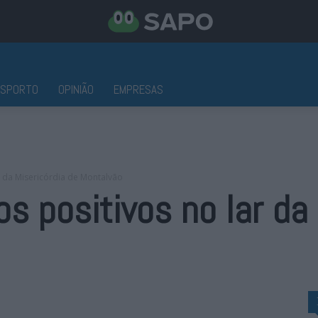
ESPORTO
OPINIÃO
EMPRESAS
r da Misericórdia de Montalvão
s positivos no lar da 