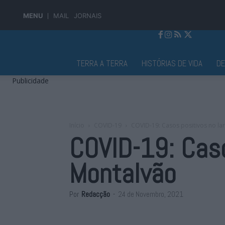
MENU
MAIL
JORNAIS
Jornal Alto Alentejo
TERRA A TERRA
HISTÓRIAS DE VIDA
D
Publicidade
Início
COVID-19
COVID-19: Casos positivos no la
COVID-19: Caso
Montalvão
Por
Redacção
-
24 de Novembro, 2021