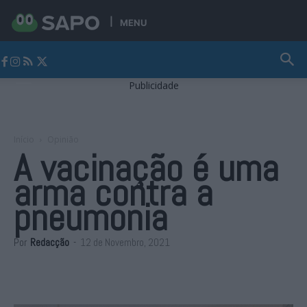
MENU
Jornal Alto Alentejo
Publicidade
Início
Opinião
A vacinação é uma
arma contra a
pneumonia
Por
Redacção
-
12 de Novembro, 2021