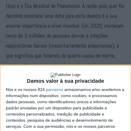
Hoje é o Dia Mundial da Pneumonia. A razão pela qual foi
decidido assinalar uma data para esta doença é a sua
enorme importância a nível mundial. Em 2020, morreram
cerca de 3 milhões de pessoas devido a infeções
respiratórias baixas (maioritariamente pneumonias), o
que significa que falamos da quarta causa de morte,
apenas ultrapassada pelas doenças cardio e
cerebrovasculares e pela doença pulmonar obstrutiva
Damos valor à sua privacidade
crónica (dados da Organização Mundial de Saúde).
Nós e os nossos 824
parceiros
armazenamos e/ou acedemos a
informações num dispositivo, como cookies, e processamos
Em Portugal, esta doença afeta, por ano, 3 a 4
dados pessoais, como identificadores únicos e informações
padrão enviadas por um dispositivo para publicidade e
indivíduos em cada 1.000 (30 a 40 mil casos anuais),
conteúdos personalizados, medição de publicidade e
conteúdos, pesquisa de audiências e desenvolvimento de
sendo 3 a 4 vezes mais frequente em pessoas com mais
serviços.
Com a sua permissão, nós e os nossos parceiros