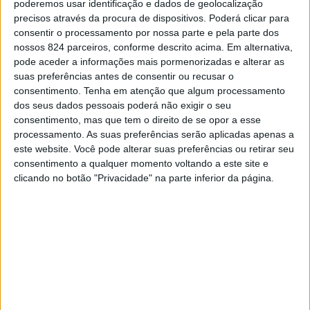
de 65 anos. A taxa de mortalidade média ronda os 15 a
poderemos usar identificação e dados de geolocalização
precisos através da procura de dispositivos. Poderá clicar para
20%, sendo muito mais baixa em pessoas saudáveis e
consentir o processamento por nossa parte e pela parte dos
nossos 824 parceiros, conforme descrito acima. Em alternativa,
jovens, mas relativamente elevada em idosos e em
pode aceder a informações mais pormenorizadas e alterar as
pessoas com várias doenças crónicas.
suas preferências antes de consentir ou recusar o
consentimento.
Tenha em atenção que algum processamento
dos seus dados pessoais poderá não exigir o seu
Desde o início de 2020, tem-se ouvido falar muito da
consentimento, mas que tem o direito de se opor a esse
processamento. As suas preferências serão aplicadas apenas a
pneumonia associada à doença COVID-19, que como é
este website. Você pode alterar suas preferências ou retirar seu
sabido é causada pelo vírus SARS-CoV-2. Sabemos que
consentimento a qualquer momento voltando a este site e
clicando no botão "Privacidade" na parte inferior da página.
este e vários outros vírus, por exemplo o da gripe (vírus
Influenza), assim como diversas bactérias (por exemplo
o Pneumococo), são agentes frequentes como causa de
pneumonia. Infelizmente, com os meios de diagnóstico
atualmente disponíveis não conseguimos identificar o
microrganismo responsável em mais de metade dos