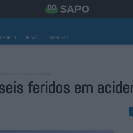
ESPORTO
OPINIÃO
EMPRESAS
 feridos em acidente de viação
seis feridos em acide