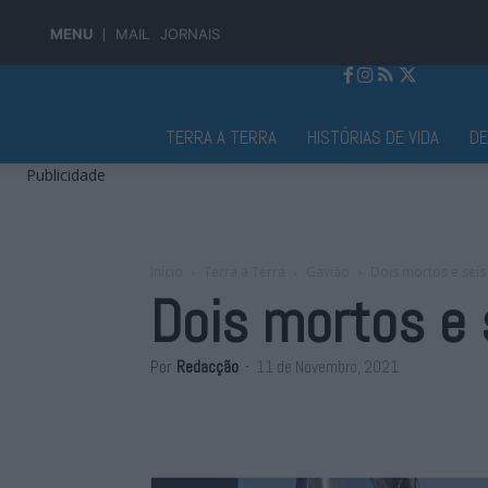
MENU
MAIL
JORNAIS
Jornal Alto Alentejo
TERRA A TERRA
HISTÓRIAS DE VIDA
D
Publicidade
Início
Terra a Terra
Gavião
Dois mortos e seis
Dois mortos e 
Por
Redacção
-
11 de Novembro, 2021