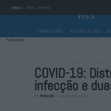
MENU
MAIL
JORNAIS
Jornal Alto Alentejo
TERRA A TERRA
HISTÓRIAS DE VIDA
D
Publicidade
Início
Terra a Terra
Região
COVID-19: Distrito
COVID-19: Dist
infecção e dua
Por
Redacção
-
4 de Novembro, 2021