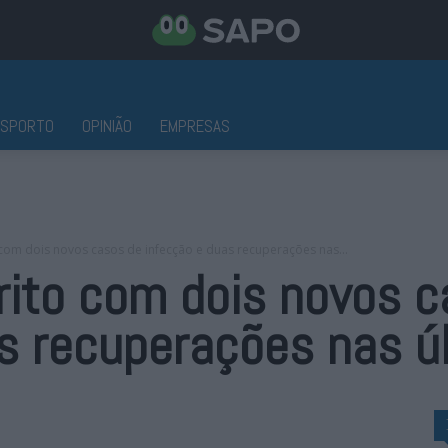
ESPORTO
OPINIÃO
EMPRESAS
 com dois novos casos de infecção e duas recuperações nas...
rito com dois novos 
s recuperações nas ú