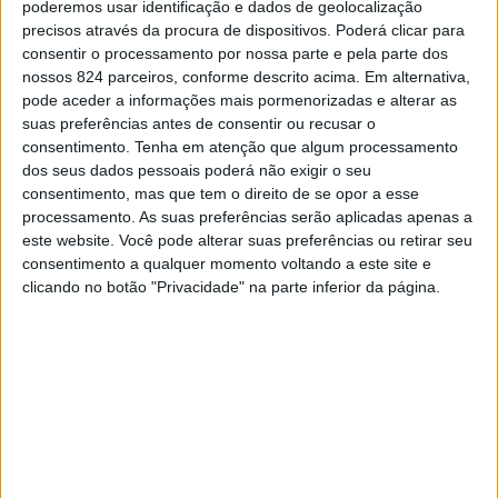
poderemos usar identificação e dados de geolocalização
precisos através da procura de dispositivos. Poderá clicar para
Segundo apurou o nosso jornal, o homem trabalha para
consentir o processamento por nossa parte e pela parte dos
nossos 824 parceiros, conforme descrito acima. Em alternativa,
uma empresa do norte do País e encontrava-se em
pode aceder a informações mais pormenorizadas e alterar as
suas preferências antes de consentir ou recusar o
situação totalmente legal.
consentimento.
Tenha em atenção que algum processamento
dos seus dados pessoais poderá não exigir o seu
consentimento, mas que tem o direito de se opor a esse
O acidente, cujo alerta foi dado pelas 08h19 desta
processamento. As suas preferências serão aplicadas apenas a
quarta-feira, tem contornos insólitos e ocorre durante o
este website. Você pode alterar suas preferências ou retirar seu
consentimento a qualquer momento voltando a este site e
enchimento de uma placa de betão, quando uma cavilha
clicando no botão "Privacidade" na parte inferior da página.
do mecanismo de bombagem de betão se soltou e
provocou a queda parcial do equipamento que atingiu o
operário que estava próximo.
De acordo com as fontes ouvidas pelo nosso jornal, o
equipamento estava devidamente inspeccionado e