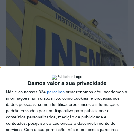
Damos valor à sua privacidade
Um homem de nacionalidade Colombiana foi transportado
Nós e os nossos 824
parceiros
armazenamos e/ou acedemos a
informações num dispositivo, como cookies, e processamos
de helicóptero na noite desta quarta-feira, 29, depois de
dados pessoais, como identificadores únicos e informações
ter sofrido ferimentos graves na sequência de um
padrão enviadas por um dispositivo para publicidade e
conteúdos personalizados, medição de publicidade e
acidente de trabalho ocorrido nas obras de ampliação do
conteúdos, pesquisa de audiências e desenvolvimento de
serviços.
Com a sua permissão, nós e os nossos parceiros
Centro Social e Paroquial de São Tiago de Urra.