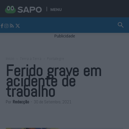
MENU
Jornal Alto Alentejo
Publicidade
Início
Terra a Terra
Portalegre
Ferido grave em
acidente de
trabalho
Por
Redacção
-
30 de Setembro, 2021