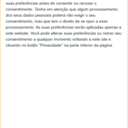
absoluta apesar de baixar a votação relativamente a
suas preferências antes de consentir ou recusar o
consentimento.
Tenha em atenção que algum processamento
2017.
dos seus dados pessoais poderá não exigir o seu
consentimento, mas que tem o direito de se opor a esse
processamento. As suas preferências serão aplicadas apenas a
A candidatura socialista obteve um total de 64,08%
este website. Você pode alterar suas preferências ou retirar seu
dos votos e segurou os seis mandatos, contra os
consentimento a qualquer momento voltando a este site e
clicando no botão "Privacidade" na parte inferior da página.
14,34% da CDU que se mantém como segunda força
política e garantindo a eleição de um vereador. Segue-se
o CHEGA com 7,21% dos votos, a coligação PSD/CDS
com 6,28% e o Bloco de Esquerda com 3,42%.
Também na Assembleia Municipal, o PS conquistou a
maioria absoluta, tal como na freguesia de Longomel,
Ponte de Sor, Tramaga e Vale de Açor, Foros de Arrão e
Montargil. Já a freguesia de Galveias manteve-se na