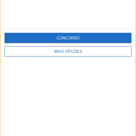
esfera da CDU.
Publicidade
CONCORDO
Publicidade
MAIS OPÇÕES
Publicidade
Facebook
Instagram
RSS
X