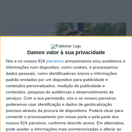
Damos valor à sua privacidade
Nós e os nossos 824
parceiros
armazenamos e/ou acedemos a
informações num dispositivo, como cookies, e processamos
dados pessoais, como identificadores únicos e informações
padrão enviadas por um dispositivo para publicidade e
conteúdos personalizados, medição de publicidade e
conteúdos, pesquisa de audiências e desenvolvimento de
serviços.
Com a sua permissão, nós e os nossos parceiros
poderemos usar identificação e dados de geolocalização
precisos através da procura de dispositivos. Poderá clicar para
Hugo Hilário foi reeleito para um terceiro mandato na
consentir o processamento por nossa parte e pela parte dos
nossos 824 parceiros, conforme descrito acima. Em alternativa,
Câmara de Ponte de Sor, tendo conquistado maioria
pode aceder a informações mais pormenorizadas e alterar as