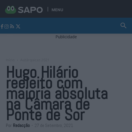
MENU
Jornal Alto Alentejo
Publicidade
Início
Autárquicas 2021
Hugo Hilário
reeleito com
maioria absoluta
na Câmara de
Ponte de Sor
Por
Redacção
-
27 de Setembro, 2021