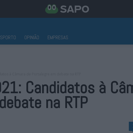
ESPORTO
OPINIÃO
EMPRESAS
datos à Câmara de Portalegre em debate na RTP
021: Candidatos à Câ
 debate na RTP