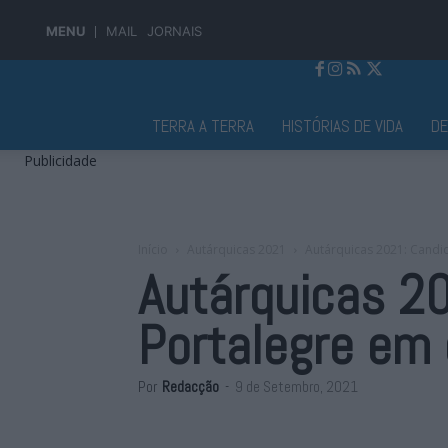
MENU
MAIL
JORNAIS
Jornal Alto Alentejo
TERRA A TERRA
HISTÓRIAS DE VIDA
D
Publicidade
Início
Autárquicas 2021
Autárquicas 2021: Candi
Autárquicas 2
Portalegre em
Por
Redacção
-
9 de Setembro, 2021