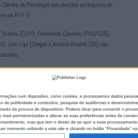
à Câmara de Portalegre nas eleições autárquicas do
eira na RTP 3.
e Teixeira (CLIP), Fermelinda Carvalho (PSD/CDS),
), Luís Lupi (Chega) e António Ricardo (BE) vão
concelho.
ntes de ir para o ar, pelas 21h30, e pode ser
play/direto/rtp3
.
ações num dispositivo, como cookies, e processamos dados pessoais,
Publicidade
ão de publicidade e conteúdos, pesquisa de audiências e desenvolvime
ravés da procura de dispositivos. Poderá clicar para consentir o proc
s mais pormenorizadas e alterar as suas preferências antes de consent
nsentimento, mas que tem o direito de se opor a esse processamento. 
uer momento voltando a este site e clicando no botão "Privacidade" na 