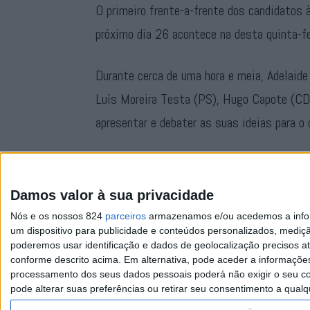
O primeiro frente-a-frente dos candidatos 
próximo dia 26 acontece na desta quinta-f
Durante cerca de uma hora e meia, Adelaid
Luís Moreira Testa (PS), Hugo Capote (CDU
apresentar e debater as suas ideias para o 
O debate será gravado cerca de duas horas a
acompanhado na RTP Play, em
www.rtp.pt/
Damos valor à sua privacidade
Nós e os nossos 824
parceiros
armazenamos e/ou acedemos a inform
um dispositivo para publicidade e conteúdos personalizados, mediç
poderemos usar identificação e dados de geolocalização precisos at
conforme descrito acima. Em alternativa, pode aceder a informaçõe
processamento dos seus dados pessoais poderá não exigir o seu co
pode alterar suas preferências ou retirar seu consentimento a qualq