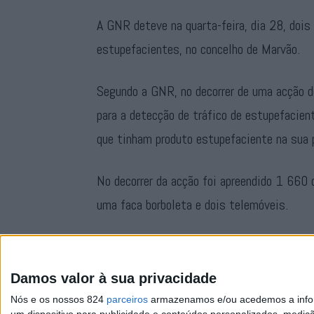
A GNR deteve na quarta-feira, dia 28, dois
estupefacientes, no concelho de Marvão.
Segundo a GNR, no decorrer de uma acção de
para a detecção de tráfico de estupefacien
que tinham produto estupefaciente na sua 
No decorrer da acção foi apreendido 1 660 
uma faca borboleta e dois telemóveis.
Os detidos foram constituídos arguidos e o
Portalegre.
Damos valor à sua privacidade
Nós e os nossos 824
parceiros
armazenamos e/ou acedemos a inform