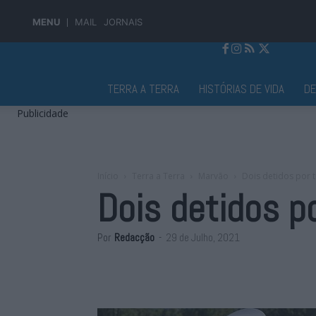
MENU
MAIL
JORNAIS
Jornal Alto Alentejo
TERRA A TERRA
HISTÓRIAS DE VIDA
D
Publicidade
Início
Terra a Terra
Marvão
Dois detidos por 
Dois detidos p
Por
Redacção
-
29 de Julho, 2021