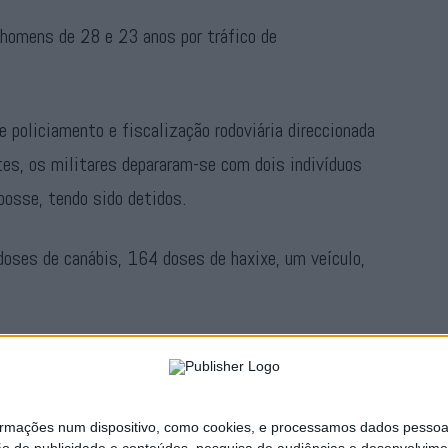
 homens de 28 e 23 anos por tráfico de
 policiamento e fiscalização rodoviária direccionada
tes, os militares depararam-se com dois indivíduos
posse, tendo sido detidos.
doses de canábis, 164 doses de haxixe, um veículo,
s factos foram remetidos ao Tribunal Judicial de
ações num dispositivo, como cookies, e processamos dados pessoais,
Publicidade