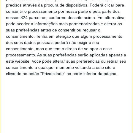
precisos através da procura de dispositivos. Poderá clicar para
Elvas e dois em Portalegre. De acordo com o boletim
consentir o processamento por nossa parte e pela parte dos
desta quinta-feira, dia 29, há ainda a destacar mais seis
nossos 824 parceiros, conforme descrito acima. Em alternativa,
pode aceder a informações mais pormenorizadas e alterar as
recuperações face a dia de ontem e menos dois
suas preferências antes de consentir ou recusar o
consentimento.
Tenha em atenção que algum processamento
internamentos.
dos seus dados pessoais poderá não exigir o seu
consentimento, mas que tem o direito de se opor a esse
De acordo com os dados divulgados pela unidade de
processamento. As suas preferências serão aplicadas apenas a
este website. Você pode alterar suas preferências ou retirar seu
saúde, o número de casos activos é agora de 77, mais
consentimento a qualquer momento voltando a este site e
clicando no botão "Privacidade" na parte inferior da página.
quatro do que ontem, sendo que desde o início da
pandemia foram registadas um total de 5121 (+10)
infecções e 4807 (+6) recuperações, e há 237 óbitos a
lamentar.
No que diz respeito ao número de casos activos, Elvas