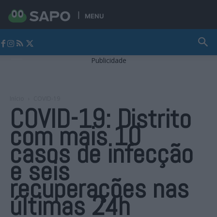
MENU
Jornal Alto Alentejo
Publicidade
Início
COVID-19
COVID-19: Distrito
com mais 10
casos de infecção
e seis
recuperações nas
últimas 24h