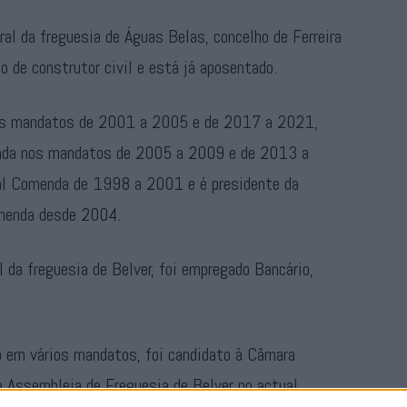
ral da freguesia de Águas Belas, concelho de Ferreira
o de construtor civil e está já aposentado.
nos mandatos de 2001 a 2005 e de 2017 a 2021,
enda nos mandatos de 2005 a 2009 e de 2013 a
fal Comenda de 1998 a 2001 e é presidente da
menda desde 2004.
l da freguesia de Belver, foi empregado Bancário,
 em vários mandatos, foi candidato à Câmara
 Assembleia de Freguesia de Belver no actual