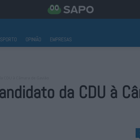
ESPORTO
OPINIÃO
EMPRESAS
o da CDU à Câmara de Gavião
 candidato da CDU à C