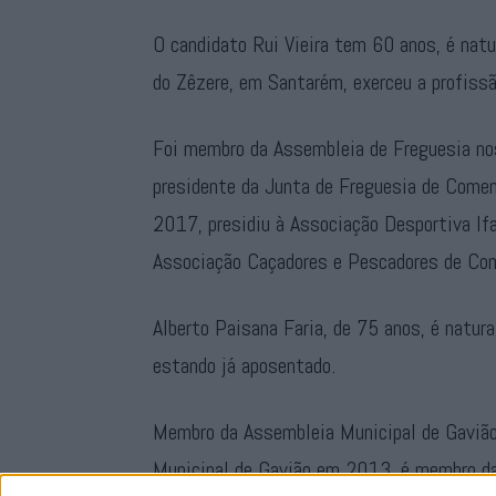
O candidato Rui Vieira tem 60 anos, é natu
do Zêzere, em Santarém, exerceu a profissã
Foi membro da Assembleia de Freguesia 
presidente da Junta de Freguesia de Com
2017, presidiu à Associação Desportiva I
Associação Caçadores e Pescadores de Co
Alberto Paisana Faria, de 75 anos, é natura
estando já aposentado.
Membro da Assembleia Municipal de Gavião
Municipal de Gavião em 2013, é membro da