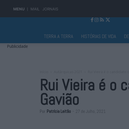
MENU
MAIL
JORNAIS
Jornal Alto Alentejo
TERRA A TERRA
HISTÓRIAS DE VIDA
D
Publicidade
Início
Autárquicas 2021
Rui Vieira é o candidat
Rui Vieira é o
Gavião
Por
Patrícia Leitão
-
27 de Julho, 2021