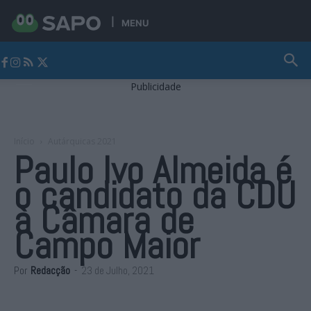
MENU
Jornal Alto Alentejo
Publicidade
Início
Autárquicas 2021
Paulo Ivo Almeida é
o candidato da CDU
à Câmara de
Campo Maior
Por
Redacção
-
23 de Julho, 2021