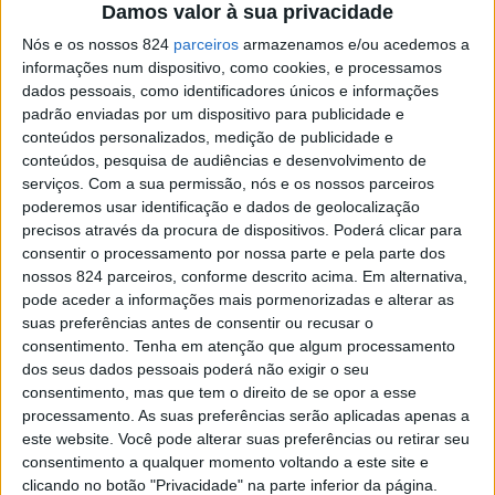
Damos valor à sua privacidade
A CDU anunciou que Paulo Ivo Almeida é o candidato à
Nós e os nossos 824
parceiros
armazenamos e/ou acedemos a
Câmara de Campo Maior e Pedro Reis é o cabeça-de-
informações num dispositivo, como cookies, e processamos
dados pessoais, como identificadores únicos e informações
lista à Assembleia Municipal nas eleições autárquicas
padrão enviadas por um dispositivo para publicidade e
conteúdos personalizados, medição de publicidade e
de 26 de Setembro de 2021.
conteúdos, pesquisa de audiências e desenvolvimento de
serviços.
Com a sua permissão, nós e os nossos parceiros
poderemos usar identificação e dados de geolocalização
Paulo Ivo Sabino Martins de Almeida tem 40 anos, é
precisos através da procura de dispositivos. Poderá clicar para
natural de Campo Maior e é Engenheiro Técnico Civil.
consentir o processamento por nossa parte e pela parte dos
nossos 824 parceiros, conforme descrito acima. Em alternativa,
pode aceder a informações mais pormenorizadas e alterar as
Assume funções como vereador da CDU na Câmara
suas preferências antes de consentir ou recusar o
consentimento.
Tenha em atenção que algum processamento
Municipal de Campo Maior, tendo sido membro da
dos seus dados pessoais poderá não exigir o seu
Assembleia Municipal de Campo Maior no mandato de
consentimento, mas que tem o direito de se opor a esse
processamento. As suas preferências serão aplicadas apenas a
2013 a 2017.
este website. Você pode alterar suas preferências ou retirar seu
consentimento a qualquer momento voltando a este site e
clicando no botão "Privacidade" na parte inferior da página.