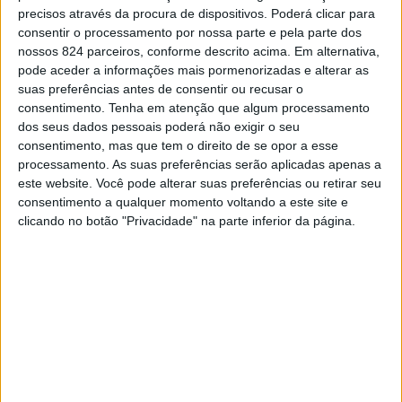
precisos através da procura de dispositivos. Poderá clicar para
Por
Redacção
-
15 de Julho, 2021
consentir o processamento por nossa parte e pela parte dos
nossos 824 parceiros, conforme descrito acima. Em alternativa,
pode aceder a informações mais pormenorizadas e alterar as
suas preferências antes de consentir ou recusar o
consentimento.
Tenha em atenção que algum processamento
Criada em Fronteira, a banda “Os Raíz” estão nesta
dos seus dados pessoais poderá não exigir o seu
consentimento, mas que tem o direito de se opor a esse
aventura há cerca de 5 anos.
processamento. As suas preferências serão aplicadas apenas a
este website. Você pode alterar suas preferências ou retirar seu
Seis amigos que aliaram a amizade à paixão pela
consentimento a qualquer momento voltando a este site e
clicando no botão "Privacidade" na parte inferior da página.
música, começam agora a colher frutos de vários anos de
trabalho e dedicação a este projeto. Iniciaram o projeto a
trabalhar com
covers
, mas já contam com dois temas
originais lançados, e mais de 20 mil visualizações no
Youtube
. Recentemente foram contactados pela Rádio
Comercial e pela TVI e um dos seus
singles
“Ou é ou não