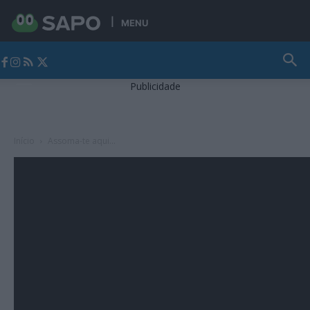
MENU
Jornal Alto Alentejo
Publicidade
Início
Assoma-te aqui...