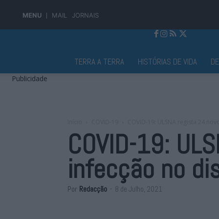
MENU
MAIL
JORNAIS
Jornal Alto Alentejo
TERRA A TERRA
HISTÓRIAS DE VIDA
D
Publicidade
Início
COVID-19
COVID-19: ULSNA regista 24 novos
COVID-19: ULS
infecção no dis
Por
Redacção
-
8 de Julho, 2021