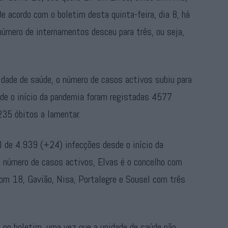
acordo com o boletim desta quinta-feira, dia 8, há
número de internamentos desceu para três, ou seja,
idade de saúde, o número de casos activos subiu para
de o início da pandemia foram registadas 4577
235 óbitos a lamentar.
l de 4.939 (+24) infecções desde o início da
o número de casos activos, Elvas é o concelho com
com 18, Gavião, Nisa, Portalegre e Sousel com três
 no boletim, uma vez que a unidade de saúde não