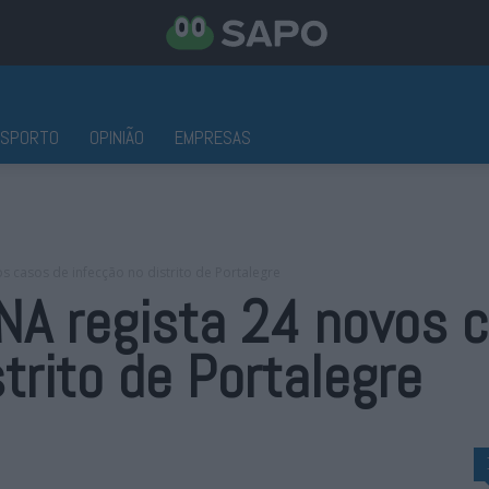
ESPORTO
OPINIÃO
EMPRESAS
 casos de infecção no distrito de Portalegre
NA regista 24 novos 
trito de Portalegre