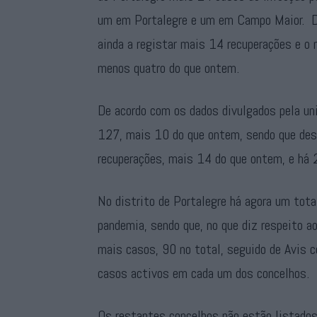
um em Portalegre e um em Campo Maior. De 
ainda a registar mais 14 recuperações e o 
menos quatro do que ontem.
De acordo com os dados divulgados pela un
127, mais 10 do que ontem, sendo que des
recuperações, mais 14 do que ontem, e há 
No distrito de Portalegre há agora um tota
pandemia, sendo que, no que diz respeito a
mais casos, 90 no total, seguido de Avis 
casos activos em cada um dos concelhos.
Os restantes concelhos não estão listados