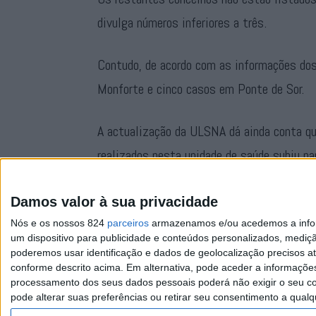
divulga números inferiores a três.
Contudo, de acordo com as informações dos
Monforte e cinco casos em Ponte de Sor.
A actualização da ULSNA dá ainda conta que
realizados nesta unidade de saúde subiu p
internadas desceu para três, o que represe
Damos valor à sua privacidade
Nós e os nossos 824
parceiros
armazenamos e/ou acedemos a inform
um dispositivo para publicidade e conteúdos personalizados, mediç
poderemos usar identificação e dados de geolocalização precisos at
conforme descrito acima. Em alternativa, pode aceder a informaçõe
processamento dos seus dados pessoais poderá não exigir o seu co
pode alterar suas preferências ou retirar seu consentimento a qualq