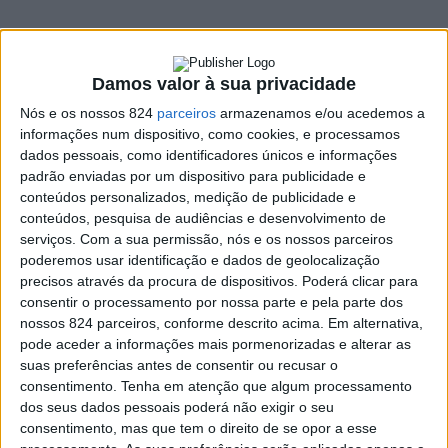
Damos valor à sua privacidade
Nós e os nossos 824
parceiros
armazenamos e/ou acedemos a
informações num dispositivo, como cookies, e processamos
dados pessoais, como identificadores únicos e informações
padrão enviadas por um dispositivo para publicidade e
conteúdos personalizados, medição de publicidade e
conteúdos, pesquisa de audiências e desenvolvimento de
serviços.
Com a sua permissão, nós e os nossos parceiros
Encontra-se em fase de conclusão um incêndio que
poderemos usar identificação e dados de geolocalização
precisos através da procura de dispositivos. Poderá clicar para
deflagrou na tarde desta terça-feira, dia 29, num prédio
consentir o processamento por nossa parte e pela parte dos
devoluto na Rua 1.º de Maio, perto do Rossio de
nossos 824 parceiros, conforme descrito acima. Em alternativa,
pode aceder a informações mais pormenorizadas e alterar as
Portalegre.
suas preferências antes de consentir ou recusar o
consentimento.
Tenha em atenção que algum processamento
dos seus dados pessoais poderá não exigir o seu
O alerta para o incêndio foi dado pelas 17h20, tendo
consentimento, mas que tem o direito de se opor a esse