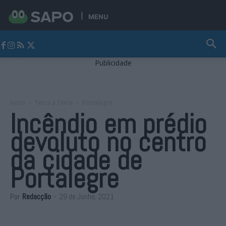
MENU
Jornal Alto Alentejo
Publicidade
Início
Terra a Terra
Portalegre
Incêndio em prédio
devoluto no centro
da cidade de
Portalegre
Por
Redacção
-
29 de Junho, 2021