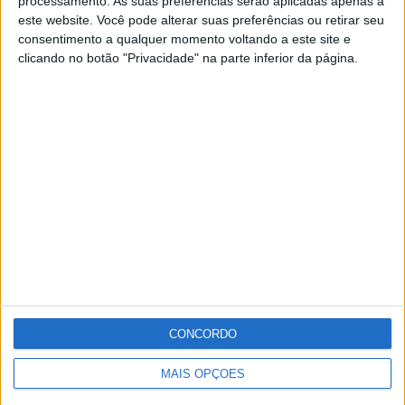
processamento. As suas preferências serão aplicadas apenas a
sido mobilizados para o local um total de nove
este website. Você pode alterar suas preferências ou retirar seu
operacionais e três veículos, entre os Bombeiros e a
consentimento a qualquer momento voltando a este site e
clicando no botão "Privacidade" na parte inferior da página.
PSP.
A Rua encontra-se cortada ao trânsito.
Publicidade
Publicidade
Publicidade
CONCORDO
MAIS OPÇÕES