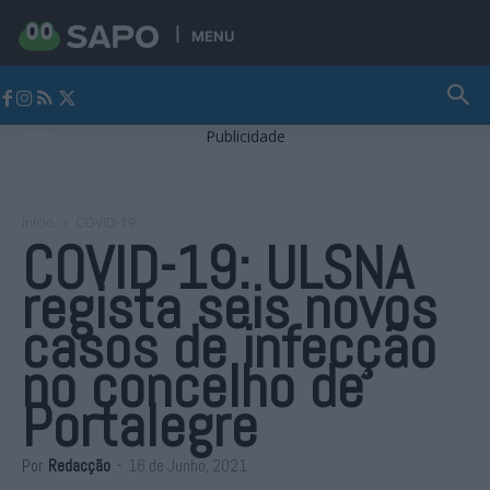
MENU
Jornal Alto Alentejo
Publicidade
Início
COVID-19
COVID-19: ULSNA
regista seis novos
casos de infecção
no concelho de
Portalegre
Por
Redacção
-
16 de Junho, 2021