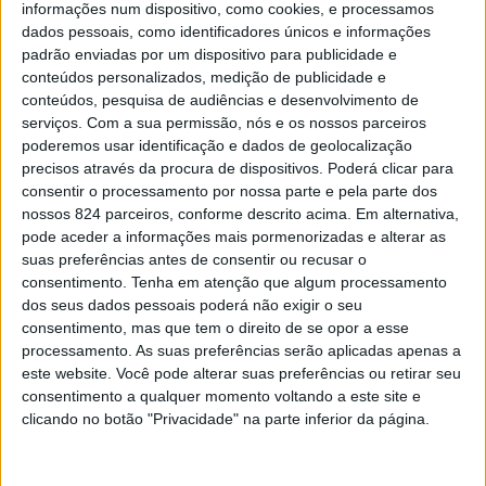
informações num dispositivo, como cookies, e processamos
verifica-se ainda a existência de mais uma recuperação.
dados pessoais, como identificadores únicos e informações
padrão enviadas por um dispositivo para publicidade e
conteúdos personalizados, medição de publicidade e
De acordo com a unidade de saúde há neste momento 46
conteúdos, pesquisa de audiências e desenvolvimento de
serviços.
Com a sua permissão, nós e os nossos parceiros
casos activos, mais cinco que ontem, 4453 (+1)
poderemos usar identificação e dados de geolocalização
recuperações, não havendo alterações relativamente a
precisos através da procura de dispositivos. Poderá clicar para
consentir o processamento por nossa parte e pela parte dos
ontem no número de óbitos que se mantém nos 234 há
nossos 824 parceiros, conforme descrito acima. Em alternativa,
já bastante tempo, assim como continuam a estar três
pode aceder a informações mais pormenorizadas e alterar as
suas preferências antes de consentir ou recusar o
pessoas internadas.
consentimento.
Tenha em atenção que algum processamento
dos seus dados pessoais poderá não exigir o seu
consentimento, mas que tem o direito de se opor a esse
No distrito de Portalegre há agora um total de 4.733
processamento. As suas preferências serão aplicadas apenas a
infecções desde o início da pandemia, sendo que, no que
este website. Você pode alterar suas preferências ou retirar seu
consentimento a qualquer momento voltando a este site e
diz respeito ao número de casos activos, Portalegre é o
clicando no botão "Privacidade" na parte inferior da página.
concelho com o maior número de casos, 31 no total,