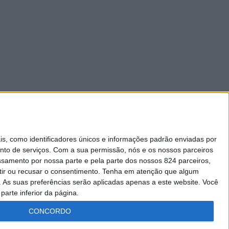
 como identificadores únicos e informações padrão enviadas por
nto de serviços.
Com a sua permissão, nós e os nossos parceiros
essamento por nossa parte e pela parte dos nossos 824 parceiros,
ir ou recusar o consentimento.
Tenha em atenção que algum
As suas preferências serão aplicadas apenas a este website. Você
parte inferior da página.
CONCORDO
Lei da Transparência
Livro de Reclamações