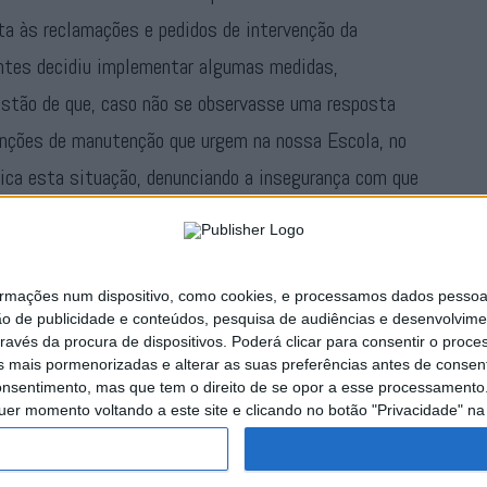
a às reclamações e pedidos de intervenção da
ntes decidiu implementar algumas medidas,
tão de que, caso não se observasse uma resposta
enções de manutenção que urgem na nossa Escola, no
lica esta situação, denunciando a insegurança com que
professores, auxiliares, e toda uma comunidade
te estabelcimento de ensino.
ações num dispositivo, como cookies, e processamos dados pessoais,
Publicidade
ão de publicidade e conteúdos, pesquisa de audiências e desenvolvime
ravés da procura de dispositivos. Poderá clicar para consentir o proc
s mais pormenorizadas e alterar as suas preferências antes de consent
nsentimento, mas que tem o direito de se opor a esse processamento. 
uer momento voltando a este site e clicando no botão "Privacidade" na 
naturas
Publicidade
Política de Privacidade
Estatuto Editorial