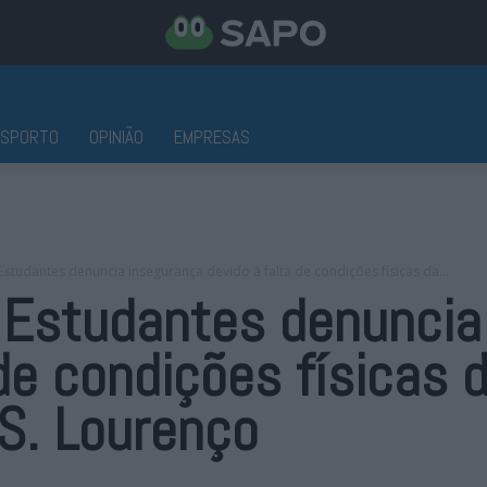
ESPORTO
OPINIÃO
EMPRESAS
studantes denuncia insegurança devido à falta de condições físicas da...
 Estudantes denuncia
 de condições físicas 
S. Lourenço