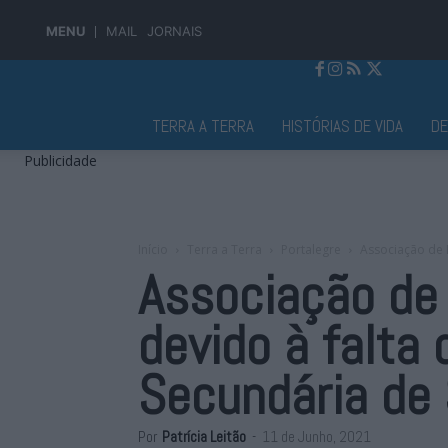
MENU
MAIL
JORNAIS
Jornal Alto Alentejo
TERRA A TERRA
HISTÓRIAS DE VIDA
D
Publicidade
Início
Terra a Terra
Portalegre
Associação de E
Associação de
devido à falta
Secundária de 
Por
Patrícia Leitão
-
11 de Junho, 2021