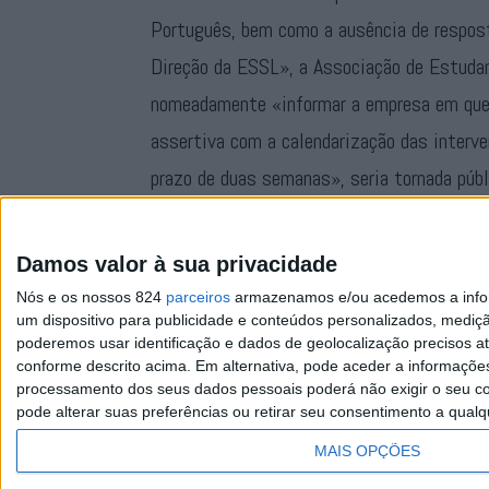
Português, bem como a ausência de respost
Direção da ESSL», a Associação de Estuda
nomeadamente «informar a empresa em ques
assertiva com a calendarização das interv
prazo de duas semanas», seria tornada púb
diariamente centenas de alunos, bem como 
escolar frequentam os espaços físicos des
Damos valor à sua privacidade
Nós e os nossos 824
parceiros
armazenamos e/ou acedemos a inform
um dispositivo para publicidade e conteúdos personalizados, mediç
poderemos usar identificação e dados de geolocalização precisos at
conforme descrito acima. Em alternativa, pode aceder a informaçõe
processamento dos seus dados pessoais poderá não exigir o seu co
pode alterar suas preferências ou retirar seu consentimento a qualq
Facebook
Instagram
RSS
X
MAIS OPÇÕES
Quem Somos
Contactos
Assi