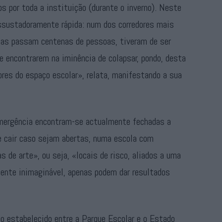
os por toda a instituição (durante o inverno). Neste
ssustadoramente rápida: num dos corredores mais
ias passam centenas de pessoas, tiveram de ser
se encontrarem na iminência de colapsar, pondo, desta
ores do espaço escolar», relata, manifestando a sua
emergência encontram-se actualmente fechadas a
e cair caso sejam abertas, numa escola com
as de arte», ou seja, «locais de risco, aliados a uma
ente inimaginável, apenas podem dar resultados
o estabelecido entre a Parque Escolar e o Estado