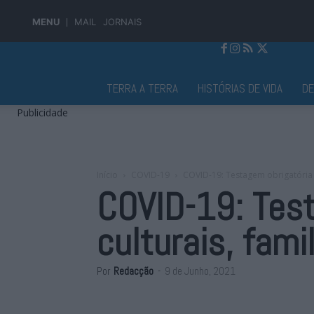
MENU
MAIL
JORNAIS
Jornal Alto Alentejo
TERRA A TERRA
HISTÓRIAS DE VIDA
D
Publicidade
Início
COVID-19
COVID-19: Testagem obrigatória e
COVID-19: Tes
culturais, fami
Por
Redacção
-
9 de Junho, 2021