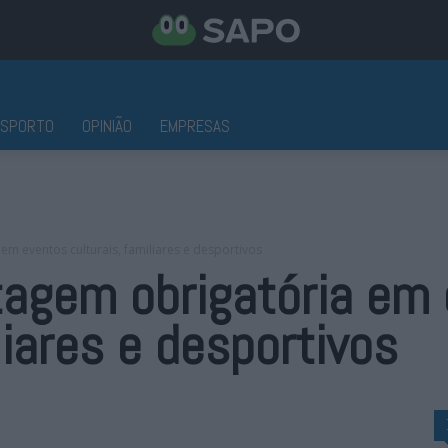
ESPORTO
OPINIÃO
EMPRESAS
m eventos culturais, familiares e desportivos
tagem obrigatória em
liares e desportivos