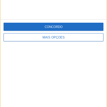
os dois Governos».
Publicidade
Publicidade
CONCORDO
MAIS OPÇÕES
Publicidade
Facebook
Instagram
RSS
X