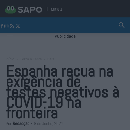
MENU
Jornal Alto Alentejo
Publicidade
Início
Terra a Terra
País
Espanha recua na
exigência de
testes negativos à
COVID-19 na
fronteira
Por
Redacção
-
8 de Junho, 2021