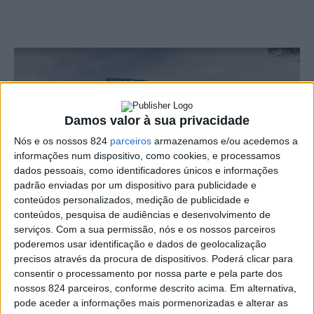
Damos valor à sua privacidade
Nós e os nossos 824
parceiros
armazenamos e/ou acedemos a
informações num dispositivo, como cookies, e processamos
dados pessoais, como identificadores únicos e informações
padrão enviadas por um dispositivo para publicidade e
conteúdos personalizados, medição de publicidade e
conteúdos, pesquisa de audiências e desenvolvimento de
serviços.
Com a sua permissão, nós e os nossos parceiros
poderemos usar identificação e dados de geolocalização
O ministro dos Negócios Estrangeiros, Augusto Santos
precisos através da procura de dispositivos. Poderá clicar para
Silva, avançou esta terça-feira, dia 8, que Espanha vai
consentir o processamento por nossa parte e pela parte dos
nossos 824 parceiros, conforme descrito acima. Em alternativa,
proceder à alteração da norma que obrigava à
pode aceder a informações mais pormenorizadas e alterar as