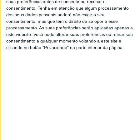
suas preferências antes de consentir ou recusar o
apresentação de um teste PCR negativo ou de prova de
consentimento.
Tenha em atenção que algum processamento
vacinação completa à COVID-19 para quem quisesse
dos seus dados pessoais poderá não exigir o seu
consentimento, mas que tem o direito de se opor a esse
passar a fronteira.
processamento. As suas preferências serão aplicadas apenas a
este website. Você pode alterar suas preferências ou retirar seu
consentimento a qualquer momento voltando a este site e
Em declarações à TSF, o governante português afirmou
clicando no botão "Privacidade" na parte inferior da página.
que «as autoridades espanholas foram muito rápidas e
responderam com prontidão aos nossos pedidos de
esclarecimento ainda durante a noite de ontem
[segunda-feira]», adiantando que «hoje será corrigido
esse equívoco manifesto, que tinha sido incluído na
resolução da Direcção-Geral da Saúde de Espanha. A
partir de hoje voltamos à gestão normal da fronteira
comum, em coordenação permanente e harmoniosa entre