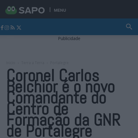
MENU
Jornal Alto Alentejo
Publicidade
Início
Terra a Terra
Portalegre
Coronel Carlos
Belchior é o novo
Comandante do
Centro de
Formação da GNR
de Portalegre