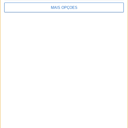
Na sua folha de serviço constam vários louvores e
MAIS OPÇÕES
condecorações, nacionais e estrangeiras.
Publicidade
Publicidade
Publicidade