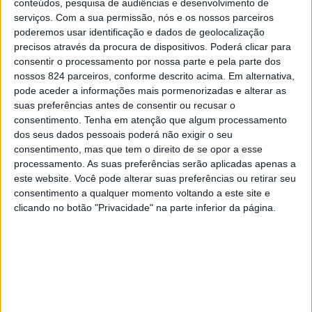
conteúdos, pesquisa de audiências e desenvolvimento de
serviços.
Com a sua permissão, nós e os nossos parceiros
O coronel Carlos Belchior é o novo Comandante do
poderemos usar identificação e dados de geolocalização
Centro de Formação da GNR de Portalegre. A cerimónia
precisos através da procura de dispositivos. Poderá clicar para
consentir o processamento por nossa parte e pela parte dos
de tomada de posse decorreu na segunda-feira, dia 7, e
nossos 824 parceiros, conforme descrito acima. Em alternativa,
pode aceder a informações mais pormenorizadas e alterar as
foi presidida pelo Comandante do Comando de Doutrina e
suas preferências antes de consentir ou recusar o
Formação, Major-general João Manuel Ormonde Mendes.
consentimento.
Tenha em atenção que algum processamento
dos seus dados pessoais poderá não exigir o seu
consentimento, mas que tem o direito de se opor a esse
O coronel Carlos Belchior é natural de Elvas, nasceu no
processamento. As suas preferências serão aplicadas apenas a
este website. Você pode alterar suas preferências ou retirar seu
dia 12 de Janeiro de 1968 e completou o Curso de
consentimento a qualquer momento voltando a este site e
Formação de Oficiais da Guarda Nacional Republicana.
clicando no botão "Privacidade" na parte inferior da página.
Ingressou no quadro permanente da GNR em 1991,
tendo desempenhado diversas funções ao longo da sua
carreira profissional, nomeadamente de Comandante de
Pelotão no Centro de Formação de Portalegre,