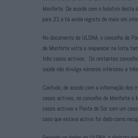
Monforte. De acordo com o boletim desta se
para 21 e há ainda registo de mais um int
No documento da ULSNA, o concelho de Por
de Monforte volta a reaparecer na lista 
três casos activos. Os restantes concelh
saúde não divulga números inferiores a três
Contudo, de acordo com a informação dos mu
casos activos, no concelho de Monforte o M
casos activos e Ponte de Sor com um caso.
caso que estava activo foi dado como recu
Segundo os dados da ULSNA, o distrito so