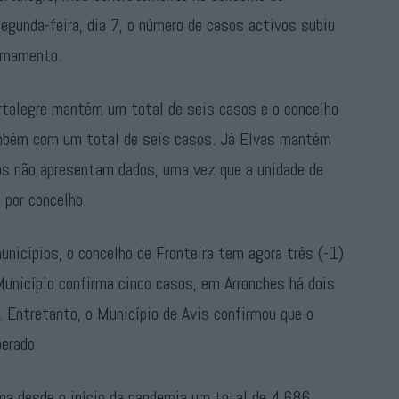
gunda-feira, dia 7, o número de casos activos subiu
ernamento.
talegre mantém um total de seis casos e o concelho
também com um total de seis casos. Já Elvas mantém
os não apresentam dados, uma vez que a unidade de
 por concelho.
nicípios, o concelho de Fronteira tem agora três (-1)
unicípio confirma cinco casos, em Arronches há dois
 Entretanto, o Município de Avis confirmou que o
perado
ma desde o início da pandemia um total de 4.686