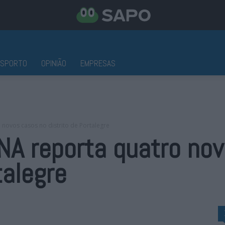
ESPORTO
OPINIÃO
EMPRESAS
novos casos no distrito de Portalegre
NA reporta quatro no
talegre