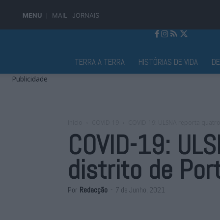
MENU
MAIL
JORNAIS
Jornal Alto Alentejo
TERRA A TERRA
HISTÓRIAS DE VIDA
D
Publicidade
Início
COVID-19
COVID-19: ULSNA reporta quatro 
COVID-19: ULS
distrito de Por
Por
Redacção
-
7 de Junho, 2021