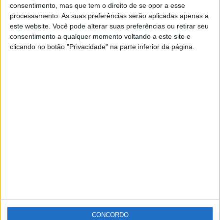
consentimento, mas que tem o direito de se opor a esse
Câmara e por unanimidade, prestar uma homenagem ao
processamento. As suas preferências serão aplicadas apenas a
este website. Você pode alterar suas preferências ou retirar seu
cavaleiro tauromáquico Joaquim Bastinhas, falecido em
consentimento a qualquer momento voltando a este site e
2018.
clicando no botão "Privacidade" na parte inferior da página.
Esta homenagem vai ser feita através da construção de
uma escultura, a erigir nas proximidades da entrada
principal do coliseu, como forma do concelho prestar o
seu tributo ao artista.
Publicidade
Publicidade
CONCORDO