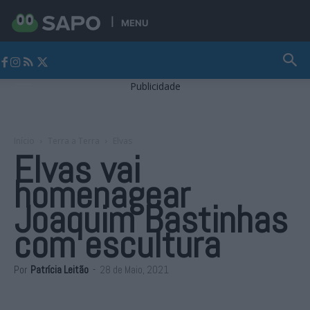
MENU
Jornal Alto Alentejo
Publicidade
Início
Terra a Terra
Elvas
Elvas vai
homenagear
Joaquim Bastinhas
com escultura
Por
Patrícia Leitão
-
28 de Maio, 2021