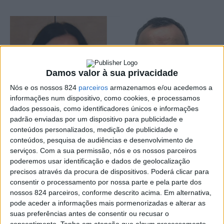
Damos valor à sua privacidade
Nós e os nossos 824
parceiros
armazenamos e/ou acedemos a
informações num dispositivo, como cookies, e processamos
dados pessoais, como identificadores únicos e informações
padrão enviadas por um dispositivo para publicidade e
conteúdos personalizados, medição de publicidade e
conteúdos, pesquisa de audiências e desenvolvimento de
serviços.
Com a sua permissão, nós e os nossos parceiros
poderemos usar identificação e dados de geolocalização
precisos através da procura de dispositivos. Poderá clicar para
consentir o processamento por nossa parte e pela parte dos
A candidata do PSD à Câmara de Portalegre, Fermelinda
nossos 824 parceiros, conforme descrito acima. Em alternativa,
pode aceder a informações mais pormenorizadas e alterar as
Carvalho, e ainda presidente da Câmara de Arronches, não
suas preferências antes de consentir ou recusar o