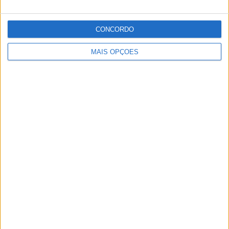
Publicidade
CONCORDO
MAIS OPÇÕES
Publicidade
Facebook
Instagram
RSS
X
Quem Somos
Contactos
Assinaturas
Publicidade
Política de Privacidade
Estatuto Editorial
Lei da Transparência
Livro de Reclamações