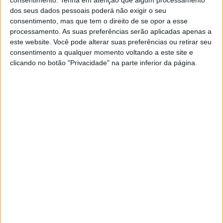
consentimento.
Tenha em atenção que algum processamento
só pretende mudar de casa como já tem Casa Nova.
dos seus dados pessoais poderá não exigir o seu
consentimento, mas que tem o direito de se opor a esse
Das suas listas fará parte António Casa Nova, professor
processamento. As suas preferências serão aplicadas apenas a
este website. Você pode alterar suas preferências ou retirar seu
na Escola Superior de Saúde, que é também membro da
consentimento a qualquer momento voltando a este site e
clicando no botão "Privacidade" na parte inferior da página.
Direcção, cujo o mandato irá terminar e que não pretende
renovar após oito anos.
António Casa Nova referiu isso mesmo ao nosso jornal,
tal como declarou que aderiu ao projecto que Fermelinda
Carvalho lhe apresentou, pelo que a candidata poderá
dispor do seu nome e do seu trabalho para o que entender
mais conveniente.
Publicidade