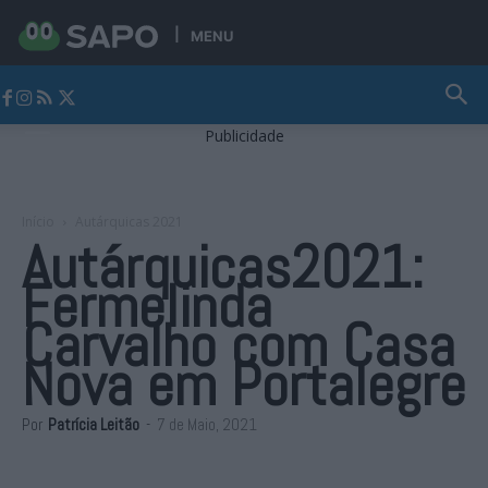
MENU
Jornal Alto Alentejo
Publicidade
Início
Autárquicas 2021
Autárquicas2021:
Fermelinda
Carvalho com Casa
Nova em Portalegre
Por
Patrícia Leitão
-
7 de Maio, 2021