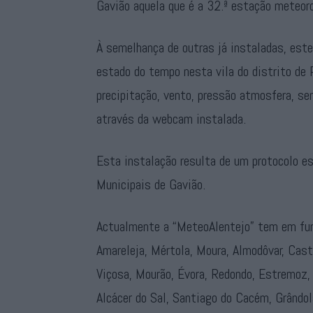
Gavião aquela que é a 32.ª estação meteoro
À semelhança de outras já instaladas, este
estado do tempo nesta vila do distrito de 
precipitação, vento, pressão atmosfera, se
através da webcam instalada.
Esta instalação resulta de um protocolo e
Municipais de Gavião.
Actualmente a “MeteoAlentejo” tem em fun
Amareleja, Mértola, Moura, Almodôvar, Castro
Viçosa, Mourão, Évora, Redondo, Estremoz, 
Alcácer do Sal, Santiago do Cacém, Grândola