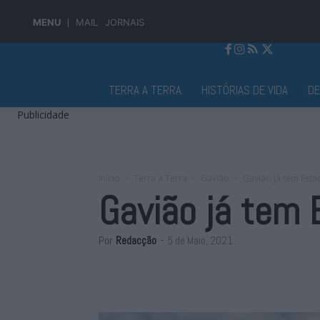
MENU
MAIL
JORNAIS
Jornal Alto Alentejo
TERRA A TERRA
HISTÓRIAS DE VIDA
D
Publicidade
Início
Terra a Terra
Gavião
Gavião já tem Est
Gavião já tem 
Por
Redacção
-
5 de Maio, 2021