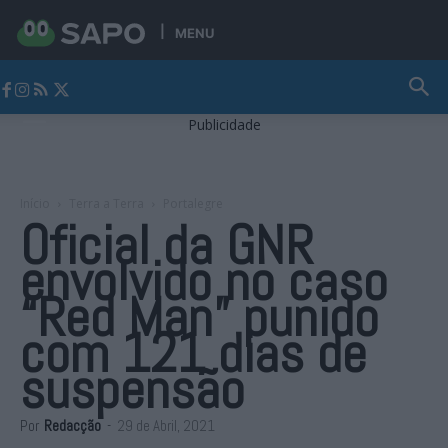
MENU
Jornal Alto Alentejo
Publicidade
Início
Terra a Terra
Portalegre
Oficial da GNR
envolvido no caso
“Red Man” punido
com 121 dias de
suspensão
Por
Redacção
-
29 de Abril, 2021