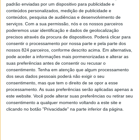
padrão enviadas por um dispositivo para publicidade e
tendo a medida disciplina sido publicada esta quinta-
conteúdos personalizados, medição de publicidade e
feira em Diário da República.
conteúdos, pesquisa de audiências e desenvolvimento de
serviços.
Com a sua permissão, nós e os nossos parceiros
poderemos usar identificação e dados de geolocalização
Este caso, que corresponde ao período entre 1 de
precisos através da procura de dispositivos. Poderá clicar para
consentir o processamento por nossa parte e pela parte dos
Outubro e 9 de Novembro de 2018, ocorreu no Centro de
nossos 824 parceiros, conforme descrito acima. Em alternativa,
pode aceder a informações mais pormenorizadas e alterar as
Formação da GNR em Portalegre, e envolveu um treino
suas preferências antes de consentir ou recusar o
chamado “Red Man” durante o qual vários candidatos a
consentimento.
Tenha em atenção que algum processamento
dos seus dados pessoais poderá não exigir o seu
guardas terão ficado feridos, na sequência das
consentimento, mas que tem o direito de se opor a esse
«violentas agressões» realizadas durante o exercício, as
processamento. As suas preferências serão aplicadas apenas a
este website. Você pode alterar suas preferências ou retirar seu
quais «provocaram graves lesões, obrigando a
consentimento a qualquer momento voltando a este site e
clicando no botão "Privacidade" na parte inferior da página.
internamentos hospitalares e a intervenções cirúrgicas.
Houve formandos que perderam os sentidos e ficaram
com mazelas oculares. Correram sério risco de perder a