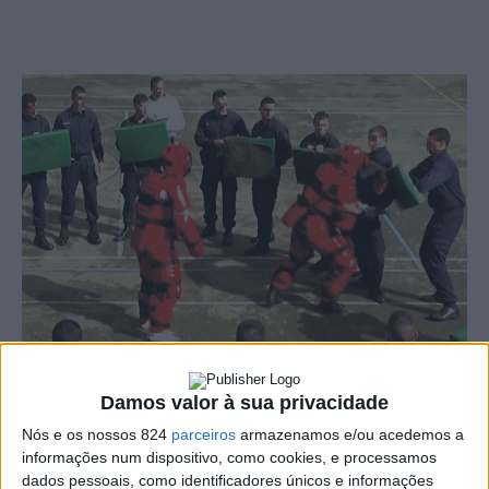
Foto DR - JN
Damos valor à sua privacidade
Nós e os nossos 824
parceiros
armazenamos e/ou acedemos a
O oficial da GNR envolvido no caso que ficou conhecido
informações num dispositivo, como cookies, e processamos
como “Red Man” foi punido com 121 dias de suspensão,
dados pessoais, como identificadores únicos e informações