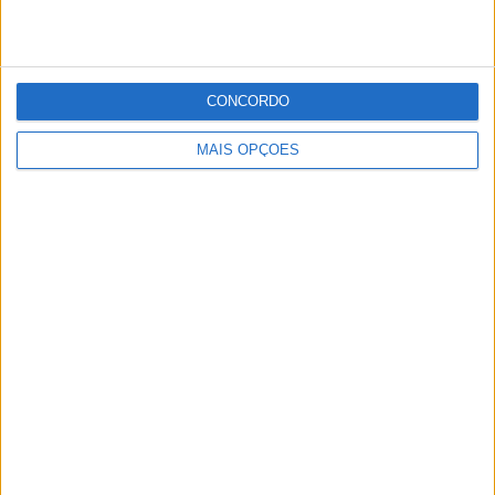
depois da polémica, e, após o sucedido, foram aprovados
e são hoje militares efectivos da GNR.
CONCORDO
Quanto ao processo crime movido pelo Ministério
MAIS OPÇÕES
Público, o mesmo ainda estará em fase de inquérito.
Foto: DR – JN
Publicidade
Publicidade
Publicidade