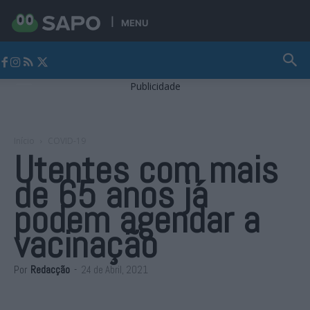
MENU
Jornal Alto Alentejo
Publicidade
Início
COVID-19
Utentes com mais
de 65 anos já
podem agendar a
vacinação
Por
Redacção
-
24 de Abril, 2021