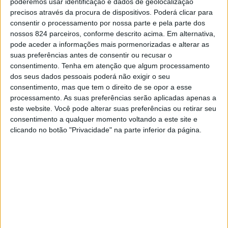
poderemos usar identificação e dados de geolocalização
Esta funcionalidade está acessível a partir do Portal da
precisos através da procura de dispositivos. Poderá clicar para
COVID-19 (https://covid19.min-saude.pt/pedido-de-
consentir o processamento por nossa parte e pela parte dos
nossos 824 parceiros, conforme descrito acima. Em alternativa,
agendamento), permitindo que os utentes com mais de
pode aceder a informações mais pormenorizadas e alterar as
65 anos (faixa etária que começará agora a ser vacinada
suas preferências antes de consentir ou recusar o
consentimento.
Tenha em atenção que algum processamento
independentemente de qualquer doença) possam dirigir-
dos seus dados pessoais poderá não exigir o seu
consentimento, mas que tem o direito de se opor a esse
se ao portal e escolher o ponto de vacinação em que
processamento. As suas preferências serão aplicadas apenas a
pretendem ser vacinados.
este website. Você pode alterar suas preferências ou retirar seu
consentimento a qualquer momento voltando a este site e
clicando no botão "Privacidade" na parte inferior da página.
Quando os utentes fazem esta opção é-lhes apresentada
a primeira data disponível, podendo os utentes aceitá-la
ou escolher outra mais conveniente.
No caso de não haver vagas disponíveis, os utentes
podem optar por ficar em lista de espera naquele ponto