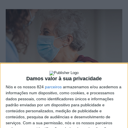
Damos valor à sua privacidade
Nós e os nossos 824
parceiros
armazenamos e/ou acedemos a
O Portal do Autoagendamento para Vacinação contra a
informações num dispositivo, como cookies, e processamos
dados pessoais, como identificadores únicos e informações
COVID-19 está em funcionamento desde a última
padrão enviadas por um dispositivo para publicidade e
conteúdos personalizados, medição de publicidade e
sexta-feira, dia 23.
conteúdos, pesquisa de audiências e desenvolvimento de
serviços.
Com a sua permissão, nós e os nossos parceiros