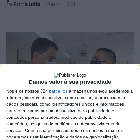
Por
Patrícia Leitão
-
20 de Abril, 2021
Damos valor à sua privacidade
Nós e os nossos 824
parceiros
armazenamos e/ou acedemos a
informações num dispositivo, como cookies, e processamos
dados pessoais, como identificadores únicos e informações
padrão enviadas por um dispositivo para publicidade e
conteúdos personalizados, medição de publicidade e
conteúdos, pesquisa de audiências e desenvolvimento de
O Centro de Formação de Portalegre (CFP) da Escola da
serviços.
Com a sua permissão, nós e os nossos parceiros
poderemos usar identificação e dados de geolocalização