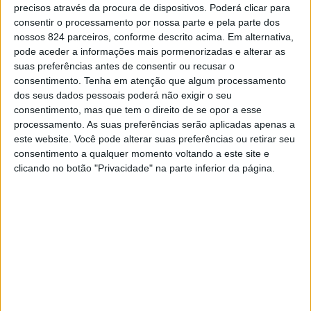
Guarda deu início esta semana à incorporação do 43.º
precisos através da procura de dispositivos. Poderá clicar para
consentir o processamento por nossa parte e pela parte dos
Curso de Formação de Guardas (CFG), composto por 200
nossos 824 parceiros, conforme descrito acima. Em alternativa,
Guardas-provisórios.
pode aceder a informações mais pormenorizadas e alterar as
suas preferências antes de consentir ou recusar o
consentimento.
Tenha em atenção que algum processamento
O CFG terá a duração aproximada de oito meses, período
dos seus dados pessoais poderá não exigir o seu
consentimento, mas que tem o direito de se opor a esse
em que serão ministradas, à distância e
processamento. As suas preferências serão aplicadas apenas a
presencialmente, de acordo com as orientações da
este website. Você pode alterar suas preferências ou retirar seu
consentimento a qualquer momento voltando a este site e
Direção-Geral da Saúde, diversas matérias relativas quer
clicando no botão "Privacidade" na parte inferior da página.
à formação geral militar, quer à formação nas áreas
jurídicas e técnico-profissionais.
A formação contemplará ainda uma vertente de carácter
prático (formação em exercício), com o objectivo de
proporcionar aos Guardas-provisórios uma experiência