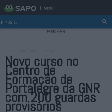
MENU
Jornal Alto Alentejo
Publicidade
Início
Terra a Terra
Portalegre
Novo curso no
Centro de
Formação de
Portalegre da GNR
com 200 guardas
provisórios