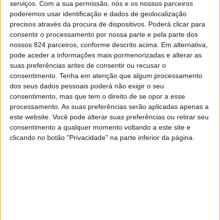
Arronches com sete, Fronteira com sete, Sousel com
serviços.
Com a sua permissão, nós e os nossos parceiros
poderemos usar identificação e dados de geolocalização
quatro e Avis com três.
precisos através da procura de dispositivos. Poderá clicar para
consentir o processamento por nossa parte e pela parte dos
Já o concelho de Gavião não tem referenciados óbitos
nossos 824 parceiros, conforme descrito acima. Em alternativa,
pode aceder a informações mais pormenorizadas e alterar as
neste boletim, apesar de já ter sido confirmada a
suas preferências antes de consentir ou recusar o
consentimento.
Tenha em atenção que algum processamento
ocorrência de mortes associadas à COVID-19, sendo que
dos seus dados pessoais poderá não exigir o seu
a Câmara de Gavião regista sete óbitos, o que poderá
consentimento, mas que tem o direito de se opor a esse
processamento. As suas preferências serão aplicadas apenas a
estar relacionado com o facto de muitos dos doentes do
este website. Você pode alterar suas preferências ou retirar seu
consentimento a qualquer momento voltando a este site e
concelho recorrerem ao Hospital de Abrantes.
clicando no botão "Privacidade" na parte inferior da página.
No que diz respeito ao número de casos activos, o
concelho de Elvas é o único que consta no boletim da
ULSNA com um total de 11 (=) casos, sendo que os
dados dos restantes concelhos do Alto Alentejo não são