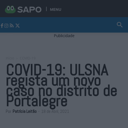
MENU
Jornal Alto Alentejo
Publicidade
Início
COVID-19
COVID-19: ULSNA
regista um novo
caso no distrito de
Portalegre
Por
Patrícia Leitão
-
18 de Abril, 2021