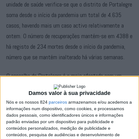
unidade de saúde verifica-se que o distrito de Portalegre
soma desde o início da pandemia um total de 4.635
casos, havendo mais um caso activo relativamente a
ontem. O número de recuperações mantém-se em 4388 e
há registo de 234 mortes desde o início da pandemia,
número que se mantém inalterado há várias semanas.
O concelho de Portalegre é o mais afectado com um
total de 50 óbitos, seguido de Elvas com 29 mortes, de
Damos valor à sua privacidade
Ponte de Sor com 27, de Castelo de Vide com 26, de
Nós e os nossos 824
parceiros
armazenamos e/ou acedemos a
Nisa com 20, de Marvão com 17 e de Alter com 14. Da
informações num dispositivo, como cookies, e processamos
dados pessoais, como identificadores únicos e informações
lista da ULSNA constam ainda os concelhos de Campo
padrão enviadas por um dispositivo para publicidade e
Maior com 12, Monforte com oito, Crato com oito,
conteúdos personalizados, medição de publicidade e
conteúdos, pesquisa de audiências e desenvolvimento de