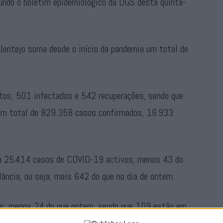
egundo o boletim epidemiológico da DGS desta quinta-
Alentejo soma desde o início da pandemia um total de
bitos, 501 infectados e 542 recuperações, sendo que
a um total de 829.358 casos confirmados, 16.933
há 25.414 casos de COVID-19 activos, menos 43 do
ância, ou seja, mais 642 do que no dia de ontem.
as, menos 24 do que ontem, sendo que 109 estão em