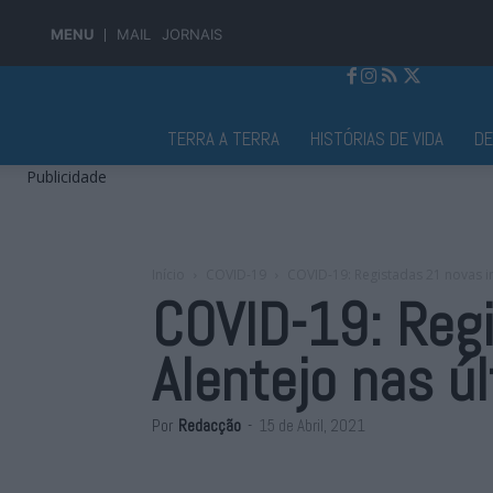
MENU
MAIL
JORNAIS
Jornal Alto Alentejo
TERRA A TERRA
HISTÓRIAS DE VIDA
D
Publicidade
Início
COVID-19
COVID-19: Registadas 21 novas i
COVID-19: Reg
Alentejo nas ú
Por
Redacção
-
15 de Abril, 2021