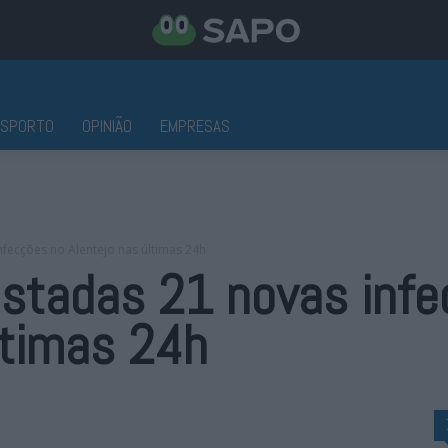
ESPORTO
OPINIÃO
EMPRESAS
nfecções no Alentejo nas últimas 24h
istadas 21 novas inf
ltimas 24h