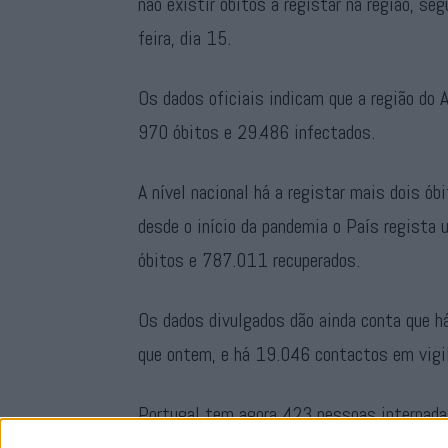
não existir óbitos a registar na região, s
feira, dia 15.
Os dados oficiais indicam que a região do 
970 óbitos e 29.486 infectados.
A nível nacional há a registar mais dois ó
desde o início da pandemia o País regist
óbitos e 787.011 recuperados.
Os dados divulgados dão ainda conta que 
que ontem, e há 19.046 contactos em vigil
Portugal tem agora 423 pessoas internad