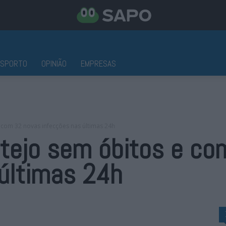
ESPORTO
OPINIÃO
EMPRESAS
 com 32 novas infecções nas últimas 24h
ntejo sem óbitos e co
últimas 24h