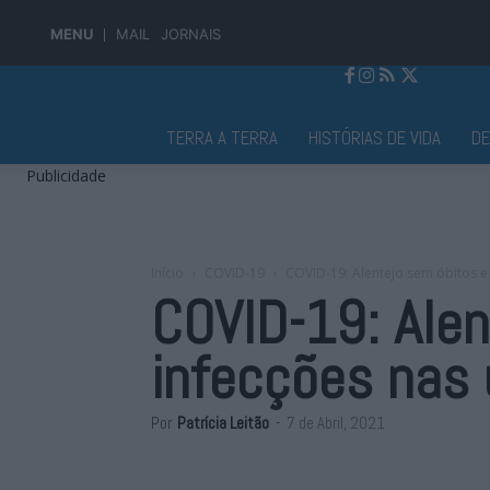
MENU
MAIL
JORNAIS
Jornal Alto Alentejo
TERRA A TERRA
HISTÓRIAS DE VIDA
D
Publicidade
Início
COVID-19
COVID-19: Alentejo sem óbitos e
COVID-19: Ale
infecções nas 
Por
Patrícia Leitão
-
7 de Abril, 2021