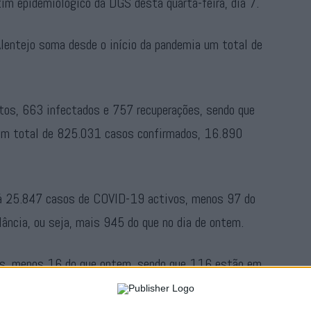
tim epidemiológico da DGS desta quarta-feira, dia 7.
Alentejo soma desde o início da pandemia um total de
bitos, 663 infectados e 757 recuperações, sendo que
a um total de 825.031 casos confirmados, 16.890
há 25.847 casos de COVID-19 activos, menos 97 do
ância, ou seja, mais 945 do que no dia de ontem.
as, menos 16 do que ontem, sendo que 116 estão em
ês do que ontem.