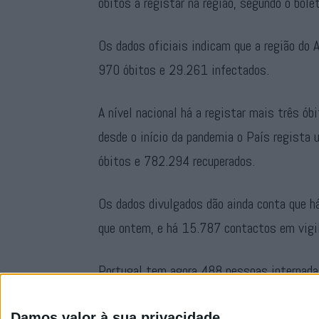
óbitos a registar na região, segundo o bole
Os dados oficiais indicam que a região do 
970 óbitos e 29.261 infectados.
A nível nacional há a registar mais três ó
desde o início da pandemia o País regist
óbitos e 782.294 recuperados.
Os dados divulgados dão ainda conta que 
que ontem, e há 15.787 contactos em vigil
Portugal tem agora 488 pessoas internad
unidades de cuidados intensivos, menos tr
Damos valor à sua privacidade