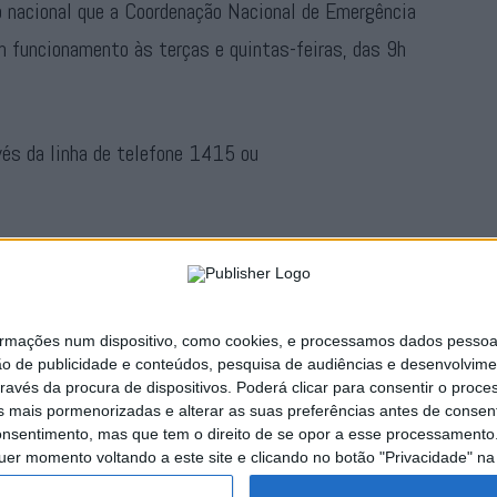
o nacional que a Coordenação Nacional de Emergência
 funcionamento às terças e quintas-feiras, das 9h
vés da linha de telefone 1415 ou
lha coloca ao serviço da população inserida na acção
eiro momento no combate à pandemia.
ações num dispositivo, como cookies, e processamos dados pessoais,
Publicidade
ão de publicidade e conteúdos, pesquisa de audiências e desenvolvime
ravés da procura de dispositivos. Poderá clicar para consentir o proc
s mais pormenorizadas e alterar as suas preferências antes de consent
nsentimento, mas que tem o direito de se opor a esse processamento. 
uer momento voltando a este site e clicando no botão "Privacidade" na 