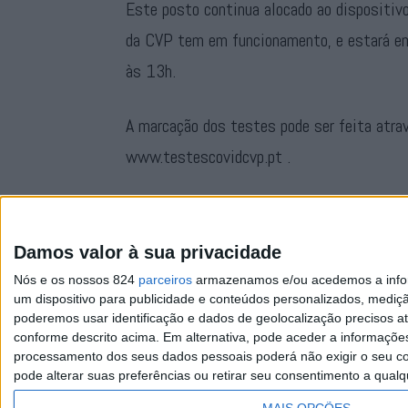
Este posto continua alocado ao dispositiv
da CVP tem em funcionamento, e estará em
às 13h.
A marcação dos testes pode ser feita atra
www.testescovidcvp.pt .
Este será mais um serviço que a Cruz Verme
que tem vindo a desenvolver desde o prim
Damos valor à sua privacidade
Nós e os nossos 824
parceiros
armazenamos e/ou acedemos a inform
um dispositivo para publicidade e conteúdos personalizados, mediç
poderemos usar identificação e dados de geolocalização precisos at
conforme descrito acima. Em alternativa, pode aceder a informaçõe
processamento dos seus dados pessoais poderá não exigir o seu co
pode alterar suas preferências ou retirar seu consentimento a qualq
Facebook
Instagram
RSS
X