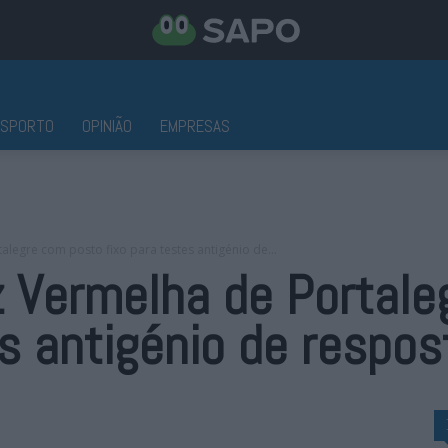
ESPORTO
OPINIÃO
EMPRESAS
legre com posto fixo para testes antigénio de...
z Vermelha de Portale
es antigénio de respos