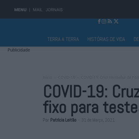
MENU
MAIL
JORNAIS
Jornal Alto Alentejo
TERRA A TERRA
HISTÓRIAS DE VIDA
D
Publicidade
Início
COVID-19
COVID-19: Cruz Vermelha de Porta
COVID-19: Cru
fixo para test
Por
Patrícia Leitão
-
31 de Março, 2021