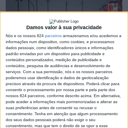
Damos valor à sua privacidade
Nós e os nossos 824
parceiros
armazenamos e/ou acedemos a
informações num dispositivo, como cookies, e processamos
dados pessoais, como identificadores únicos e informações
padrão enviadas por um dispositivo para publicidade e
conteúdos personalizados, medição de publicidade e
conteúdos, pesquisa de audiências e desenvolvimento de
serviços.
Com a sua permissão, nós e os nossos parceiros
poderemos usar identificação e dados de geolocalização
precisos através da procura de dispositivos. Poderá clicar para
Depois de ter sido cancelada no último ano devido à
consentir o processamento por nossa parte e pela parte dos
nossos 824 parceiros, conforme descrito acima. Em alternativa,
pandemia de COVID-19, o 24 Horas TT Vila de Fronteira,
pode aceder a informações mais pormenorizadas e alterar as
prova de resistência de Todo Terreno do Automóvel Club
suas preferências antes de consentir ou recusar o
consentimento.
Tenha em atenção que algum processamento
de Portugal, tem regresso marcado para o último fim-de-
dos seus dados pessoais poderá não exigir o seu
consentimento, mas que tem o direito de se opor a esse
semana de Novembro deste ano.