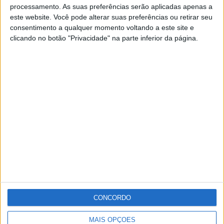
processamento. As suas preferências serão aplicadas apenas a
este website. Você pode alterar suas preferências ou retirar seu
De acordo com a organização, «a prova regressa como um
consentimento a qualquer momento voltando a este site e
clicando no botão "Privacidade" na parte inferior da página.
marco da temporada do todo terreno nacional e
internacional» e vai decorrer entre 25 e 28 de Novembro,
dias em que vão ser disputadas as 24 horas TT e as 4
horas de SSV.
Publicidade
Publicidade
CONCORDO
Publicidade
MAIS OPÇÕES