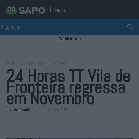
MENU
Jornal Alto Alentejo
Publicidade
Início
Terra a Terra
Fronteira
24 Horas TT Vila de
Fronteira regressa
em Novembro
Por
Redacção
-
31 de Março, 2021