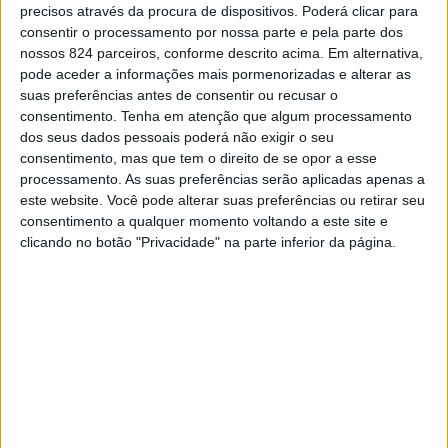
precisos através da procura de dispositivos. Poderá clicar para
época», que segundo o qual «caso a prova não possa ser
consentir o processamento por nossa parte e pela parte dos
nossos 824 parceiros, conforme descrito acima. Em alternativa,
concluída durante a época desportiva 2020/2021, a
pode aceder a informações mais pormenorizadas e alterar as
suas preferências antes de consentir ou recusar o
mesma será homologada com a classificação existente
consentimento.
Tenha em atenção que algum processamento
na altura da interrupção», o que no entendimento do
dos seus dados pessoais poderá não exigir o seu
consentimento, mas que tem o direito de se opor a esse
clube de Ponte de Sor «prevalece sobre o Decreto-Lei nº
processamento. As suas preferências serão aplicadas apenas a
18-A/2020 de 23 de Abril, no qual a Associação de
este website. Você pode alterar suas preferências ou retirar seu
consentimento a qualquer momento voltando a este site e
Futebol de Portalegre se baseou para tomar a decisão».
clicando no botão "Privacidade" na parte inferior da página.
Alegando que a tomada desta posição «somente visa
defender o bom nome do nosso Clube, da nossa terra e
repor a justiça e verdade desportiva», o Eléctrico irá
«submeter a decisão da AFP à apreciação do Conselho
Jurisdicional da mesma, solicitando a emissão de um