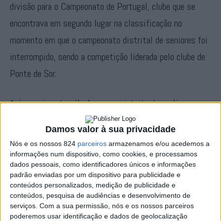
divisão para o Campeonato de Portugal, clube que se
encontrava em segundo lugar na classificação no
momento em que o campeonato distrital de seniores foi
interrompido, sendo a competição liderada pelo clube de
Ponte de Sor.
Após reunir este sábado «com o intuito de avaliar e
debater a decisão proferida pela Associação de Futebol
Damos valor à sua privacidade
de Portalegre, no que concerne à classificação final do
Nós e os nossos 824
parceiros
armazenamos e/ou acedemos a
campeonato distrital de futebol», a Direcção do
informações num dispositivo, como cookies, e processamos
dados pessoais, como identificadores únicos e informações
Eléctrico revelou que irá «recorrer aos mecanismos
padrão enviadas por um dispositivo para publicidade e
legais ao seu dispor, de forma a que seja dado
conteúdos personalizados, medição de publicidade e
conteúdos, pesquisa de audiências e desenvolvimento de
cumprimento ao ponto 7 das Medidas Excecionais que
serviços.
Com a sua permissão, nós e os nossos parceiros
poderemos usar identificação e dados de geolocalização
consta no Regulamento da Liga, vigente na corrente