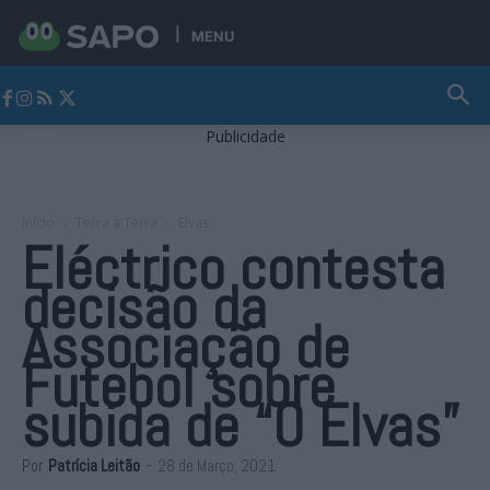
MENU
Jornal Alto Alentejo
Publicidade
Início
Terra a Terra
Elvas
Eléctrico contesta
decisão da
Associação de
Futebol sobre
subida de “O Elvas”
Por
Patrícia Leitão
-
28 de Março, 2021