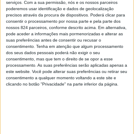
Ponte de Sor com 27, de Castelo de Vide com 26, de
serviços.
Com a sua permissão, nós e os nossos parceiros
poderemos usar identificação e dados de geolocalização
Nisa com 20, de Marvão com 17 e de Alter com 14. Da
precisos através da procura de dispositivos. Poderá clicar para
lista da ULSNA constam ainda os concelhos de Campo
consentir o processamento por nossa parte e pela parte dos
nossos 824 parceiros, conforme descrito acima. Em alternativa,
Maior com 12, Monforte com oito, Crato com oito,
pode aceder a informações mais pormenorizadas e alterar as
Arronches com sete, Fronteira com sete, Sousel com
suas preferências antes de consentir ou recusar o
consentimento.
Tenha em atenção que algum processamento
quatro e Avis com três.
dos seus dados pessoais poderá não exigir o seu
consentimento, mas que tem o direito de se opor a esse
processamento. As suas preferências serão aplicadas apenas a
Já o concelho de Gavião não tem referenciados óbitos
este website. Você pode alterar suas preferências ou retirar seu
consentimento a qualquer momento voltando a este site e
neste boletim, apesar de já ter sido confirmada a
clicando no botão "Privacidade" na parte inferior da página.
ocorrência de mortes associadas à COVID-19, sendo que
a Câmara de Gavião regista sete óbitos, o que poderá
estar relacionado com o facto de muitos dos doentes do
concelho recorrerem ao Hospital de Abrantes.