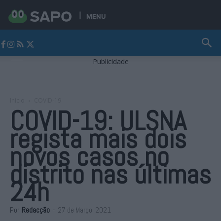
MENU
Jornal Alto Alentejo
Publicidade
Início
COVID-19
COVID-19: ULSNA
regista mais dois
novos casos no
distrito nas últimas
24h
Por
Redacção
-
27 de Março, 2021