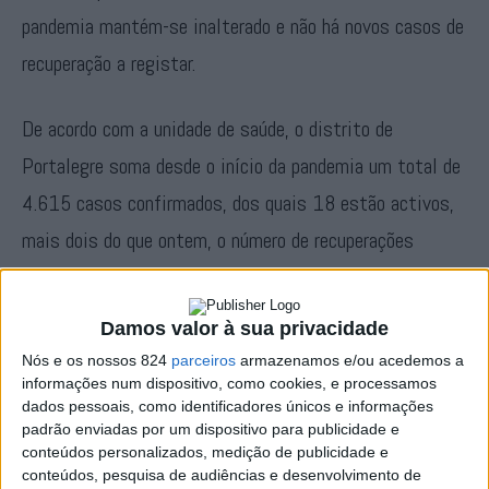
pandemia mantém-se inalterado e não há novos casos de
recuperação a registar.
De acordo com a unidade de saúde, o distrito de
Portalegre soma desde o início da pandemia um total de
4.615 casos confirmados, dos quais 18 estão activos,
mais dois do que ontem, o número de recuperações
mantém-se em 4363 há vários dias e há registo de 234
mortes, número que se mantém inalterado há várias
Damos valor à sua privacidade
semanas.
Nós e os nossos 824
parceiros
armazenamos e/ou acedemos a
informações num dispositivo, como cookies, e processamos
dados pessoais, como identificadores únicos e informações
O concelho de Portalegre é o mais afectado com um
padrão enviadas por um dispositivo para publicidade e
total de 50 óbitos, seguido de Elvas com 29 mortes, de
conteúdos personalizados, medição de publicidade e
conteúdos, pesquisa de audiências e desenvolvimento de