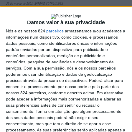
23 de março de 2021. ANTÓNIO COTRIM/LUSA
A ministra da Saúde, Marta Temido, destacou a
Damos valor à sua privacidade
necessidade de «continuar a combater o vírus sem
Nós e os nossos 824
parceiros
armazenamos e/ou acedemos a
informações num dispositivo, como cookies, e processamos
aliviar as medidas de precaução» para que Portugal
dados pessoais, como identificadores únicos e informações
possa continuar a trajectória positiva perante a evolução
padrão enviadas por um dispositivo para publicidade e
conteúdos personalizados, medição de publicidade e
da pandemia de Covid-19.
conteúdos, pesquisa de audiências e desenvolvimento de
serviços.
Com a sua permissão, nós e os nossos parceiros
poderemos usar identificação e dados de geolocalização
Na conferência de imprensa após mais uma sessão de
precisos através da procura de dispositivos. Poderá clicar para
apresentação sobre a situação epidemiológica em
consentir o processamento por nossa parte e pela parte dos
nossos 824 parceiros, conforme descrito acima. Em alternativa,
Portugal, a ministra salientou a necessidade de «manter
pode aceder a informações mais pormenorizadas e alterar as
suas preferências antes de consentir ou recusar o
uma atenção elevada e uma especial precaução
consentimento.
Tenha em atenção que algum processamento
relativamente à abordagem aos próximos dias e às
dos seus dados pessoais poderá não exigir o seu
consentimento, mas que tem o direito de se opor a esse
próximas semanas».
processamento. As suas preferências serão aplicadas apenas a