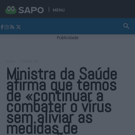
MENU
Jornal Alto Alentejo
Publicidade
Início
COVID-19
Ministra da Saúde
afirma que temos
de «continuar a
combater o vírus
sem aliviar as
medidas de