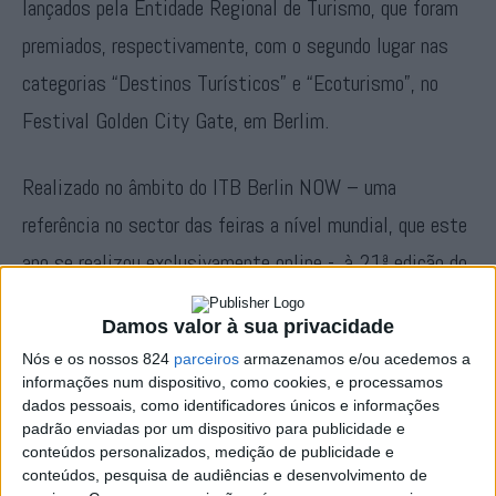
lançados pela Entidade Regional de Turismo, que foram
premiados, respectivamente, com o segundo lugar nas
categorias “Destinos Turísticos” e “Ecoturismo”, no
Festival Golden City Gate, em Berlim.
Realizado no âmbito do ITB Berlin NOW – uma
referência no sector das feiras a nível mundial, que este
ano se realizou exclusivamente online -, à 21ª edição do
festival concorreram 122 filmes oriundos de 23 países.
Damos valor à sua privacidade
Nós e os nossos 824
parceiros
armazenamos e/ou acedemos a
Nas palavras do presidente da Turismo do Alentejo /
informações num dispositivo, como cookies, e processamos
Ribatejo, Vítor Fernandez da Silva, estes galardões «são
dados pessoais, como identificadores únicos e informações
padrão enviadas por um dispositivo para publicidade e
mais um motivo de orgulho para o território e traduzem o
conteúdos personalizados, medição de publicidade e
reconhecimento dos especialistas internacionais pelo
conteúdos, pesquisa de audiências e desenvolvimento de