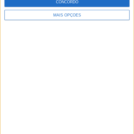
CONCORDO
MAIS OPÇÕES
Alentejo – Caiado de Fresco