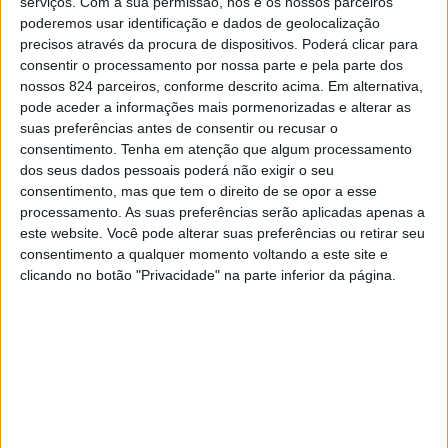
serviços.
Com a sua permissão, nós e os nossos parceiros
trabalho que tem sido desenvolvido na área da promoção
poderemos usar identificação e dados de geolocalização
precisos através da procura de dispositivos. Poderá clicar para
turística das regiões».
consentir o processamento por nossa parte e pela parte dos
nossos 824 parceiros, conforme descrito acima. Em alternativa,
pode aceder a informações mais pormenorizadas e alterar as
«O ‘Alentejo – Caiado de Fresco’ foi, no início deste ano,
suas preferências antes de consentir ou recusar o
o filme mais votado na categoria ‘Best Campaign 2020’
consentimento.
Tenha em atenção que algum processamento
dos seus dados pessoais poderá não exigir o seu
no Festival Internacional de Cinema de Turismo da Fênix
consentimento, mas que tem o direito de se opor a esse
de Saravejo, isto depois de já ter conquistado o primeiro
processamento. As suas preferências serão aplicadas apenas a
este website. Você pode alterar suas preferências ou retirar seu
lugar na categoria ‘Best Destination’ e o segundo na
consentimento a qualquer momento voltando a este site e
clicando no botão "Privacidade" na parte inferior da página.
‘Best Promotion Tourism Film’ do
Festival Finisterra – Arrábida Film Art & Tourism
Festival e, de no Croatia Tourism Film Festival, ter
sido o grande vencedor da categoria “Best Wine &
Gastronomic”.O ‘Caminhos de Santiago Alentejo e