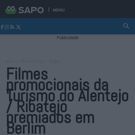
MENU
Jornal Alto Alentejo
Publicidade
Início
Terra a Terra
Região
Filmes
promocionais da
Turismo do Alentejo
/ Ribatejo
premiados em
Berlim