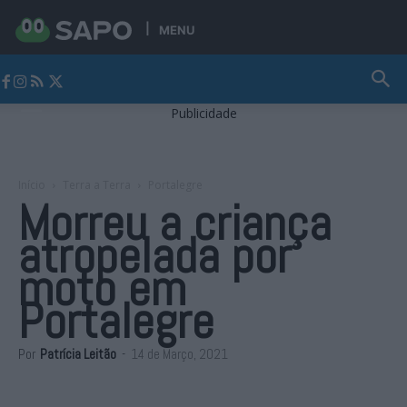
MENU
Jornal Alto Alentejo
Publicidade
Início
Terra a Terra
Portalegre
Morreu a criança
atropelada por
moto em
Portalegre
Por
Patrícia Leitão
-
14 de Março, 2021