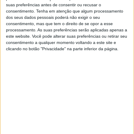
O óbito foi confirmado ao nosso jornal pelo porta-voz da
suas preferências antes de consentir ou recusar o
consentimento.
Tenha em atenção que algum processamento
Unidade Local de Saúde do Norte Alentejano (ULSNA),
dos seus dados pessoais poderá não exigir o seu
consentimento, mas que tem o direito de se opor a esse
Ilídio Pinto Cardoso, que adiantou ainda que o menino foi
processamento. As suas preferências serão aplicadas apenas a
socorrido no local por elementos do INEM e da VMER,
este website. Você pode alterar suas preferências ou retirar seu
consentimento a qualquer momento voltando a este site e
tendo-lhe sido feitas várias manobras reanimação e foi
clicando no botão "Privacidade" na parte inferior da página.
ainda transportado para o Hospital, onde acabaria por ser
declarado o óbito. Ilídio Pinto Cardoso refere ainda que
os pais da criança estão a receber acompanhamento
psicológico da equipa de psicólogos da ULSNA.
Segundo o Comando Distrital de Operações e Socorro de
Portalegre o alerta para o acidente foi recebido às
11:51, e as operações de socorro envolveram seis