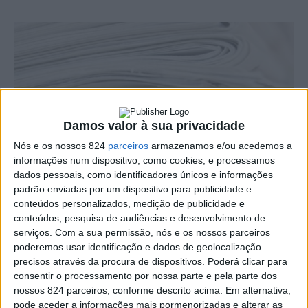
Damos valor à sua privacidade
Nós e os nossos 824
parceiros
armazenamos e/ou acedemos a
informações num dispositivo, como cookies, e processamos
dados pessoais, como identificadores únicos e informações
padrão enviadas por um dispositivo para publicidade e
conteúdos personalizados, medição de publicidade e
conteúdos, pesquisa de audiências e desenvolvimento de
Faleceu a criança de cinco anos que foi atropelada por
serviços.
Com a sua permissão, nós e os nossos parceiros
poderemos usar identificação e dados de geolocalização
uma moto esta manhã de domingo, numa zona de terra
precisos através da procura de dispositivos. Poderá clicar para
consentir o processamento por nossa parte e pela parte dos
batida junto à praça de touros, em Portalegre.
nossos 824 parceiros, conforme descrito acima. Em alternativa,
pode aceder a informações mais pormenorizadas e alterar as