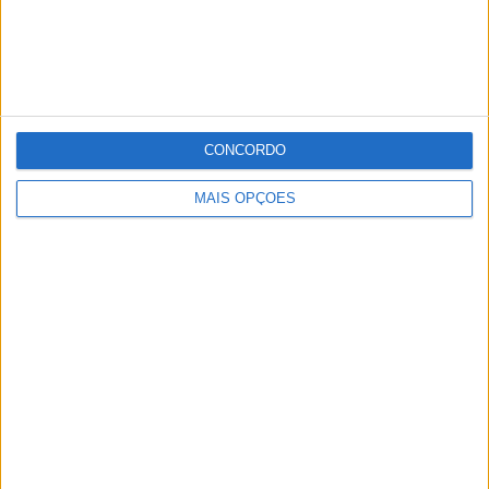
operacionais, entre bombeiros e GNR, auxiliados por três
viaturas.
Publicidade
CONCORDO
Publicidade
MAIS OPÇÕES
Publicidade