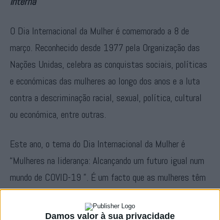
Interna
O Dia Internacional da Mulher é comemorado a 8 de
março. Reconhecido desde 1977 pela Organização das
Nações Unidas, celebra as conquistas sociais, políticas
e económicas das mulheres ao longo dos anos e a luta
contra a descriminação racial, sexual, política, cultural
ou económica, entre outras.
Este ano, o tema do Dia Internacional da Mulher é
“Mulheres na liderança: Alcançando um futuro igual num
mundo de COVID-19 ”. É um facto que as mulheres têm
estado na linha de frente nos diversos níveis da luta
contra esta pandemia, como profissionais de saúde,
Damos valor à sua privacidade