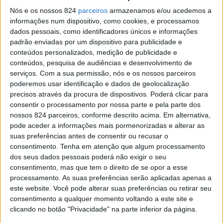
cuidadoras, empreendedoras e coordenadoras. Neste
Nós e os nossos 824
parceiros
armazenamos e/ou acedemos a
informações num dispositivo, como cookies, e processamos
combate à pandemia muitas mulheres têm sido as
dados pessoais, como identificadores únicos e informações
líderes mais eficazes. Aliás, ao longo dos séculos, em
padrão enviadas por um dispositivo para publicidade e
conteúdos personalizados, medição de publicidade e
situações de crise, as mulheres sempre estiveram na 1ª
conteúdos, pesquisa de audiências e desenvolvimento de
linha dos combates, dando o seu contributo de forma
serviços.
Com a sua permissão, nós e os nossos parceiros
poderemos usar identificação e dados de geolocalização
marcante e corajosa.
precisos através da procura de dispositivos. Poderá clicar para
consentir o processamento por nossa parte e pela parte dos
nossos 824 parceiros, conforme descrito acima. Em alternativa,
Em várias áreas, as mulheres conquistaram o seu lugar
pode aceder a informações mais pormenorizadas e alterar as
suas preferências antes de consentir ou recusar o
em paridade de género. No entanto, noutras, mesmo na
consentimento.
Tenha em atenção que algum processamento
atualidade, continuam a lutar todos os dias para
dos seus dados pessoais poderá não exigir o seu
consentimento, mas que tem o direito de se opor a esse
melhorar a vida e alcançar os seus direitos. Existem, a
processamento. As suas preferências serão aplicadas apenas a
vários níveis e em algumas regiões do Mundo,
este website. Você pode alterar suas preferências ou retirar seu
consentimento a qualquer momento voltando a este site e
preconceitos que condicionam desequilíbrios
clicando no botão "Privacidade" na parte inferior da página.