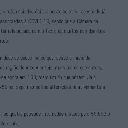
m referenciados óbitos neste boletim, apesar de já
s associadas à COVID-19, sendo que a Câmara de
star relacionado com o facto de muitos dos doentes
ntes.
idade de saúde indica que, desde o início da
a região do Alto Alentejo, mais um do que ontem,
a-se agora em 103, mais um do que ontem. Já o
56, ou seja, não sofreu alterações relativamente a
se quatro pessoas internadas e subiu para 59.093 o
 de saúde.