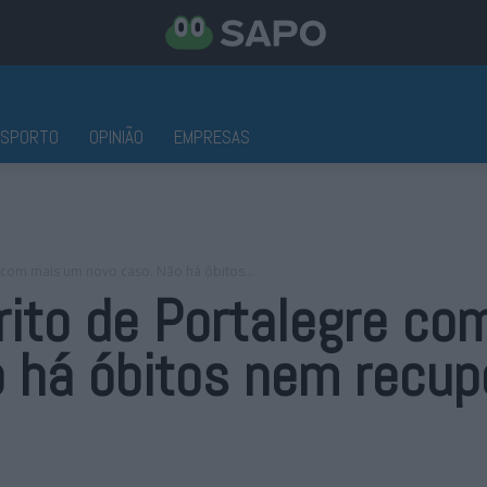
ESPORTO
OPINIÃO
EMPRESAS
e com mais um novo caso. Não há óbitos...
rito de Portalegre c
o há óbitos nem recu