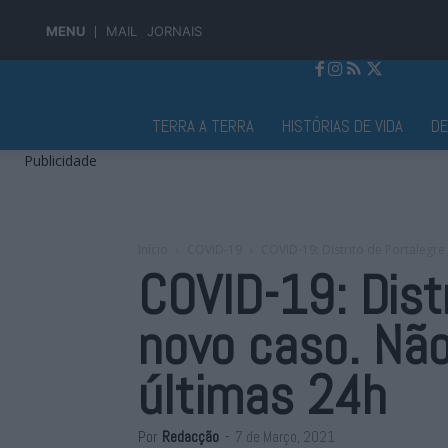
MENU
MAIL
JORNAIS
Jornal Alto Alentejo
TERRA A TERRA
HISTÓRIAS DE VIDA
D
Publicidade
Início
COVID-19
COVID-19: Distrito de Portalegr
COVID-19: Dist
novo caso. Nã
últimas 24h
Por
Redacção
-
7 de Março, 2021