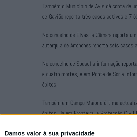
Também o Município de Avis dá conta de um
de Gavião reporta três casos activos e 7 ó
No concelho de Elvas, a Câmara reporta um
autarquia de Arronches reporta seis casos a
No concelho de Sousel a informação reporta
e quatro mortes, e em Ponte de Sor a info
óbitos.
Também em Campo Maior a última actualiza
óbitos. Já em Fronteira, a Protecção Civil
há a lamentar 11 óbitos associados à doen
Damos valor à sua privacidade