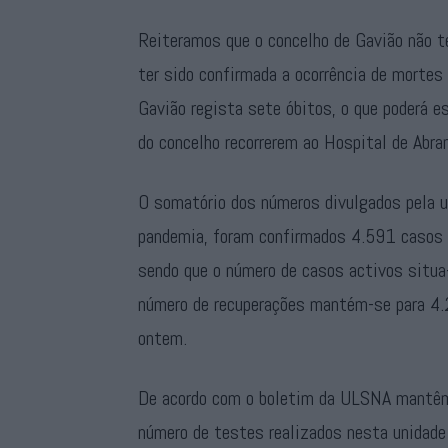
Reiteramos que o concelho de Gavião não te
ter sido confirmada a ocorrência de morte
Gavião regista sete óbitos, o que poderá e
do concelho recorrerem ao Hospital de Abra
O somatório dos números divulgados pela un
pandemia, foram confirmados 4.591 casos n
sendo que o número de casos activos situ
número de recuperações mantém-se para 4.2
ontem.
De acordo com o boletim da ULSNA mantêm-
número de testes realizados nesta unidade