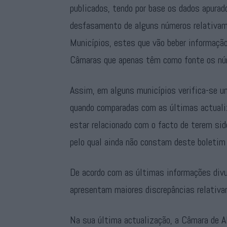
publicados, tendo por base os dados apurado
desfasamento de alguns números relativam
Municípios, estes que vão beber informaçã
Câmaras que apenas têm como fonte os nú
Assim, em alguns municípios verifica-se 
quando comparadas com as últimas actualiz
estar relacionado com o facto de terem sid
pelo qual ainda não constam deste boleti
De acordo com as últimas informações divu
apresentam maiores discrepâncias relativ
Na sua última actualização, a Câmara de Al