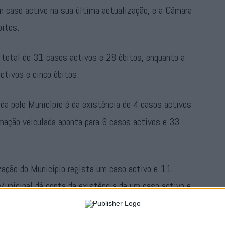
 caso activo na sua última actualização, e a Câmara
bitos.
 total de 31 casos activos e 28 óbitos, enquanto a
ctivos e cinco óbitos.
da pelo Município é da existência de 4 casos activos
rmação veiculada aponta para 6 casos activos e 33
ção do Município regista um caso activo e 11
 Municipal dá conta da existência de um caso activo e
ça, apesar de a ULSNA só reportar seis.